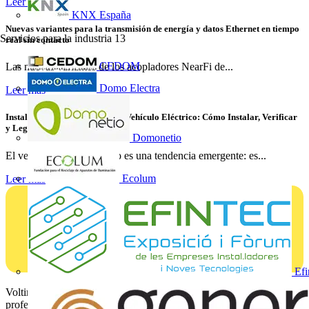
Leer más
KNX España
Nuevas variantes para la transmisión de energía y datos Ethernet en tiempo
Servicios para la industria
13
real sin contacto
CEDOM
Las nuevas variantes de los acopladores NearFi de...
Domo Electra
Leer más
Instalaciones de Recarga para Vehículo Eléctrico: Cómo Instalar, Verificar
y Legalizar con Éxito
Domonetio
El vehículo eléctrico ya no es una tendencia emergente: es...
Ecolum
Leer más
Efi
Voltimum es una plataforma digital y comunidad que brinda a los
profesionales eléctricos noticias del sector, información de