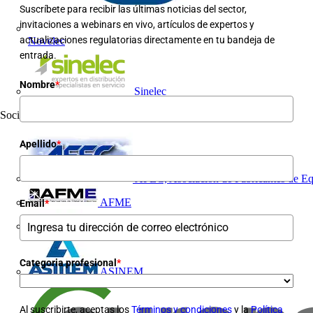
Suscríbete para recibir las últimas noticias del sector,
invitaciones a webinars en vivo, artículos de expertos y
actualizaciones regulatorias directamente en tu bandeja de
Novelec
entrada.
Nombre
*
Sinelec
Socio industrial
10
Apellido
*
AFEC, Asociación de Fabricantes de Eq
AFME
Email
*
AGREMIA
Categoria profesional
*
ASINEM
Al suscribirte, aceptas los
Términos y condiciones
y la
Política