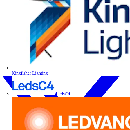
Kingfisher Lighting
LedsC4