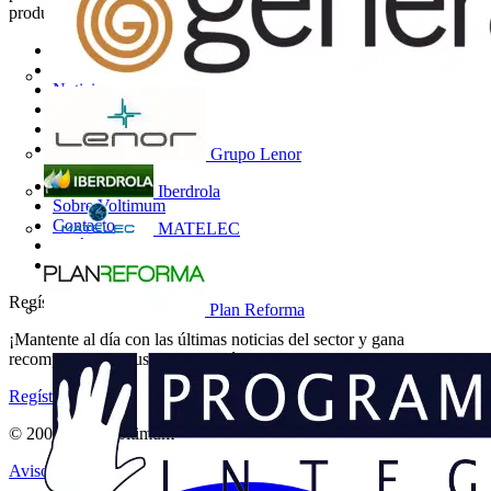
productos, formación y herramientas para el sector eléctrico.
Mapa del sitio
Inicio
Noticias
Academy
Productos
Socios
Grupo Lenor
Otros enlaces
Iberdrola
Sobre Voltimum
Contacto
MATELEC
Catálogos
Grupo Voltimum
Regístrate en Voltimum
Plan Reforma
¡Mantente al día con las últimas noticias del sector y gana
recompensas por tus compras eléctricas!
Regístrate aquí
© 2002-
2026
Voltimum
Aviso legal