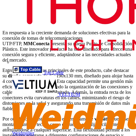
En respuesta a la creciente demanda de soluciones efectivas para la
conexión de tomas de telecomunicaciones
UTP/FTP,
MMConecta
presenta su nuevo Punto de Consolidación
Plástico. Este innovador producto ha sido diseñado para ofrecer una
conexión segura y eficiente, adaptándose a las necesidades actuales
del mercado.
Entre las características principales de este producto, cabe destacar
Top Cable
su
diseño compacto
de 45x190x130 mm, diseñado para alojar hasta
4 conectores tipo Keystone. Esta capacidad permite una gestión más
eficiente del espacio, facilitando la organización de las conexiones y
cables donde el espacio es limitado. Además, la entrada recta de los
VELTIUM
conectores evita curvaturas en los cables, minimizando el riesgo de
distorsiones en la señal y asegurando una transmisión de datos más
fiable.
Por otro lado, su instalación es extremadamente
versátil
; puede ser
montado tanto en techos como en suelos, y se fija fácilmente
atornillándose a cualquier superficie. Esta flexibilidad permite a los
Weidmüller
instaladores adaptarse a diferentes configuraciones de espacio y