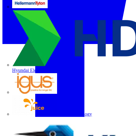
HellermannTyton
Hyundai Electric
igus
Juice Technology