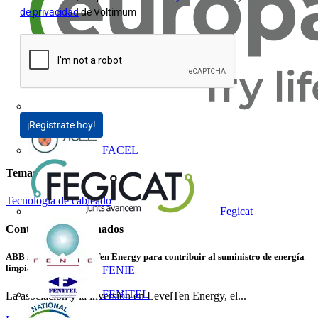
de privacidad
de Voltimum
Europacable
¡Regístrate hoy!
FACEL
Temas
Tecnología de cableado
Fegicat
Contenidos relacionados
ABB invierte en LevelTen Energy para contribuir al suministro de energía
limpia
FENIE
FENITEL
La asociación y la inversión en LevelTen Energy, el...