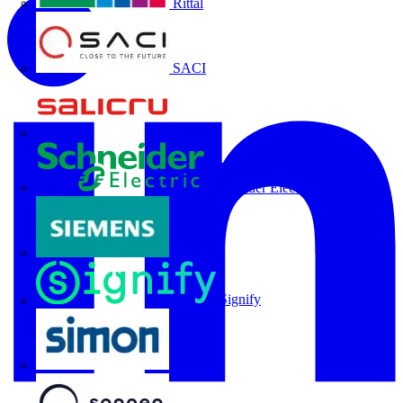
Rittal
SACI
Salicru
Schneider Electric
Siemens
Signify
SIMON