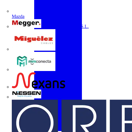
Mazda
Megger Instruments S.L.
Miguélez
mmconecta
Nexans
Niessen