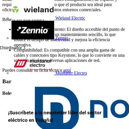
requisitos de diseño, haciendo que el producto sea ideal para
oficinas, centros de datos y otros entornos comerciales.
Wieland Electric
Beneficios Adicionales
Facilidad de Mantenimiento: El diseño accesible del punto de
consolidación permite un mantenimiento sencillo, lo que
Zennio
reduce el tiempo de inactividad y mejora la eficiencia
operativa.
Distribuidor
3
Compatibilidad: Es compatible con una amplia gama de
cables y conectores tipo Keystone, lo que lo convierte en una
solución ideal para diversas aplicaciones de red.
Puedes consultar su ficha técnica
aquí
Muntaner Electro
Barra lateral
Boletín informativo
¡Suscríbete a la newsletter líder del sector
eléctrico en España!