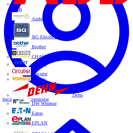
ABB
Ambilamp
BG Electrical
Brother
CHAUVIN ARNOUX
CHINT
Circutor
D-Line
Dehn
Iniciar sesión
Registrarse
DW Windsor
Eaton
EPLAN