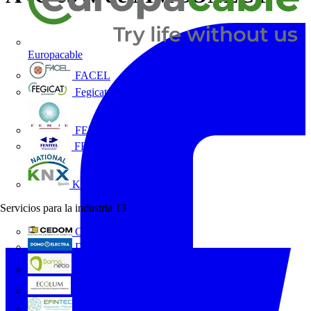
Europacable
FACEL
Fegicat
FENIE
FENITEL
KNX España
Servicios para la industria
13
CEDOM
Domo Electra
Domonetio
Ecolum
Efintec