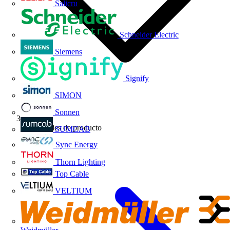
Salicru
Schneider Electric
Siemens
Signify
SIMON
Sonnen
Novedades de producto
SUMCAB
Sync Energy
Thorn Lighting
Top Cable
VELTIUM