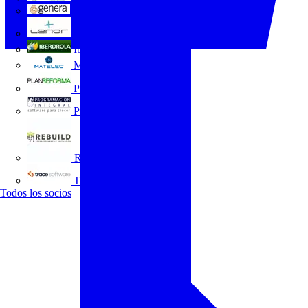
GENERA
Grupo Lenor
Iberdrola
MATELEC
Plan Reforma
Programación Integral
REBUILD
Trace Software
Todos los socios