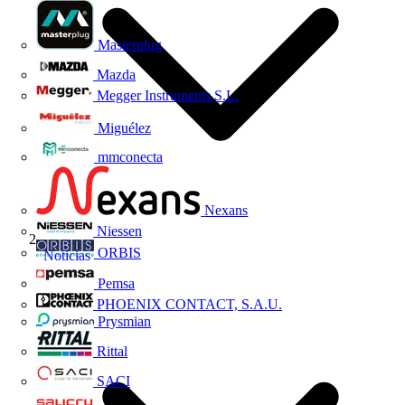
Masterplug
Mazda
Megger Instruments S.L.
Miguélez
mmconecta
Nexans
Niessen
ORBIS
Noticias
Pemsa
PHOENIX CONTACT, S.A.U.
Prysmian
Rittal
SACI