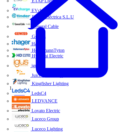
ETAP Lighting
EVcharge
Finder Eléctrica S.L.U
General Cable
Gewiss
Hager
HellermannTyton
Hyundai Electric
igus
Juice Technology
Kingfisher Lighting
Inicio
LedsC4
LEDVANCE
Lovato Electric
Luceco Group
Luceco Lighting