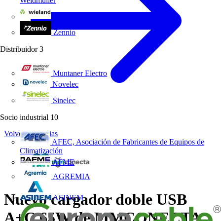
Weidmüller
Wieland Electric
Zennio
Distribuidor
3
Muntaner Electro
Novelec
Sinelec
Socio industrial
10
Volver a Noticias
AFEC, Asociación de Fabricantes de Equipos de
Climatización
AFME
AGREMIA
Nuevo cargador doble USB
ASINEM
A+C 65W de MMCONECTA