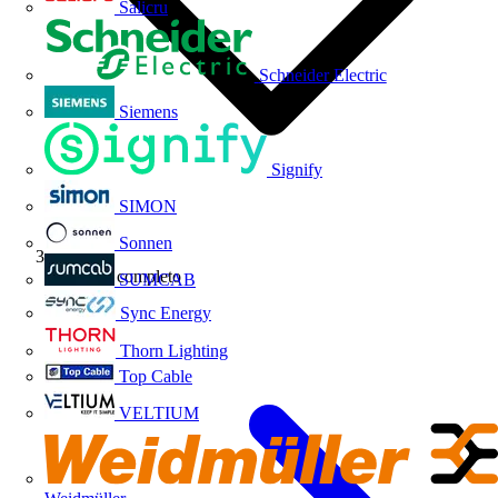
Salicru
Schneider Electric
Siemens
Signify
SIMON
Sonnen
Webinar completo
SUMCAB
Sync Energy
Thorn Lighting
Top Cable
VELTIUM