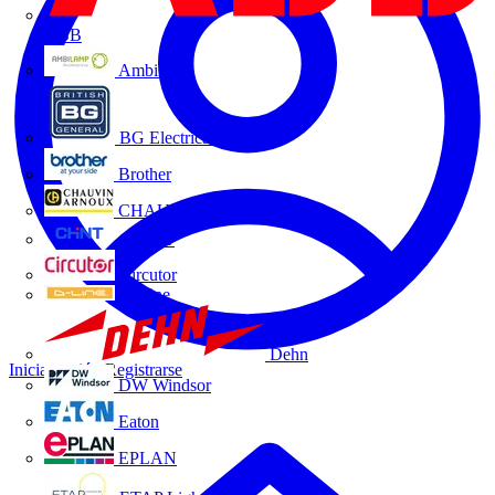
ABB
Ambilamp
BG Electrical
Brother
CHAUVIN ARNOUX
CHINT
Circutor
D-Line
Dehn
Iniciar sesión
Registrarse
DW Windsor
Eaton
EPLAN