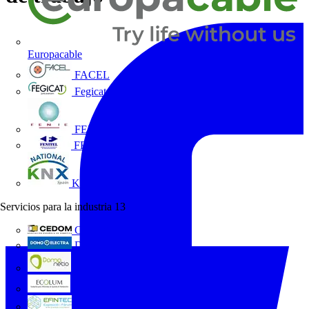
Europacable
FACEL
Fegicat
FENIE
FENITEL
KNX España
Servicios para la industria
13
CEDOM
Domo Electra
Domonetio
Ecolum
Efintec