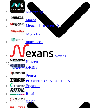
Masterplug
Mazda
Megger Instruments S.L.
Miguélez
mmconecta
Nexans
Niessen
ORBIS
Academia
Pemsa
PHOENIX CONTACT, S.A.U.
Prysmian
Rittal
SACI