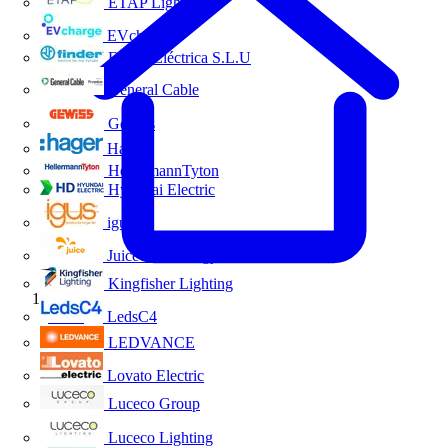
ETAP Lighting
EVcharge
Finder Eléctrica S.L.U
General Cable
Gewiss
Hager
HellermannTyton
Hyundai Electric
igus
Juice Technology
Kingfisher Lighting
Inicio
LedsC4
LEDVANCE
Lovato Electric
Luceco Group
Luceco Lighting