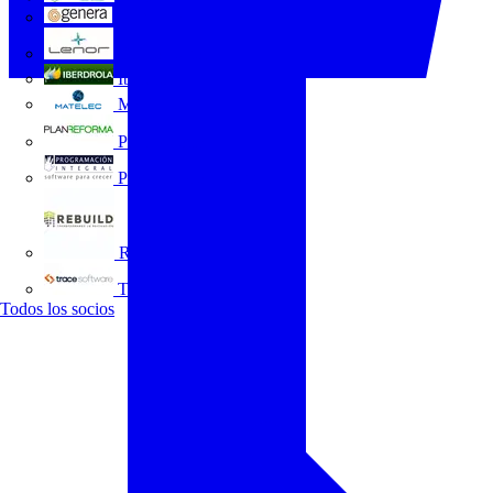
GENERA
Grupo Lenor
Iberdrola
MATELEC
Plan Reforma
Programación Integral
REBUILD
Trace Software
Todos los socios