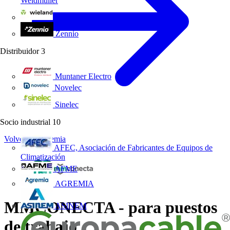
Weidmüller
Wieland Electric
Zennio
Distribuidor
3
Muntaner Electro
Novelec
Sinelec
Socio industrial
10
Volver a Academia
AFEC, Asociación de Fabricantes de Equipos de
Climatización
AFME
AGREMIA
MMCONECTA - para puestos
ASINEM
de trabajo