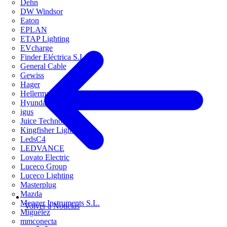
Dehn
DW Windsor
Eaton
EPLAN
ETAP Lighting
EVcharge
Finder Eléctrica S.L.U
General Cable
Gewiss
Hager
HellermannTyton
Hyundai Electric
igus
Juice Technology
Kingfisher Lighting
LedsC4
LEDVANCE
Lovato Electric
Luceco Group
Luceco Lighting
Masterplug
Mazda
Megger Instruments S.L.
Volver a Noticias
Miguélez
mmconecta