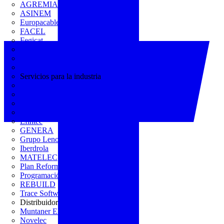
AGREMIA
ASINEM
Europacable
FACEL
Fegicat
FENIE
FENITEL
KNX España
Servicios para la industria
CEDOM
Domo Electra
Domonetio
Ecolum
Efintec
GENERA
Grupo Lenor
Iberdrola
MATELEC
Plan Reforma
Programación Integral
REBUILD
Trace Software
Distribuidor
Muntaner Electro
Novelec