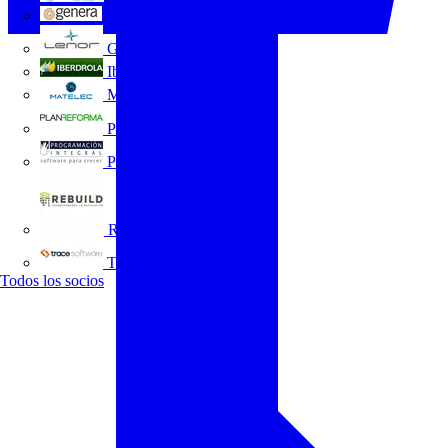
GENERA
Grupo Lenor
Iberdrola
MATELEC
Plan Reforma
Programación Integral
REBUILD
Trace Software
Todos los socios