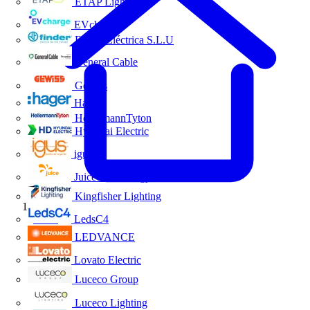
ETAP Lighting
EVcharge
Finder Eléctrica S.L.U
General Cable
Gewiss
Hager
HellermannTyton
Hyundai Electric
igus
Juice Technology
Kingfisher Lighting
Inicio
LedsC4
LEDVANCE
Lovato Electric
Luceco Group
Luceco Lighting