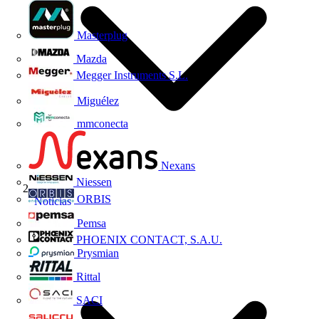
Masterplug
Mazda
Megger Instruments S.L.
Miguélez
mmconecta
Nexans
Niessen
ORBIS
Noticias
Pemsa
PHOENIX CONTACT, S.A.U.
Prysmian
Rittal
SACI