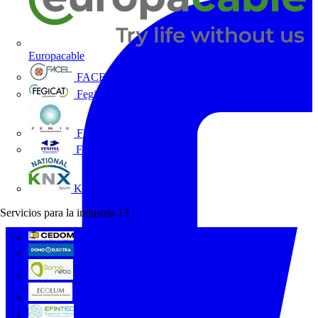
Europacable
FACEL
Fegicat
FENIE
FENITEL
KNX España
Servicios para la industria
13
CEDOM
Domo Electra
Domonetio
Ecolum
Efintec