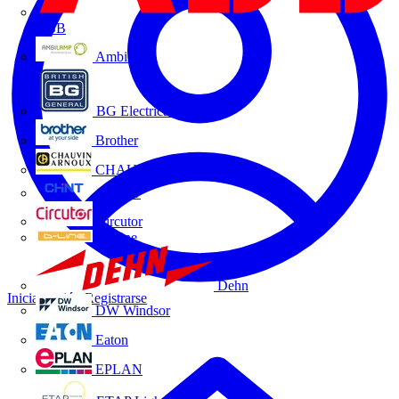
ABB
Ambilamp
BG Electrical
Brother
CHAUVIN ARNOUX
CHINT
Circutor
D-Line
Dehn
Iniciar sesión
Registrarse
DW Windsor
Eaton
EPLAN