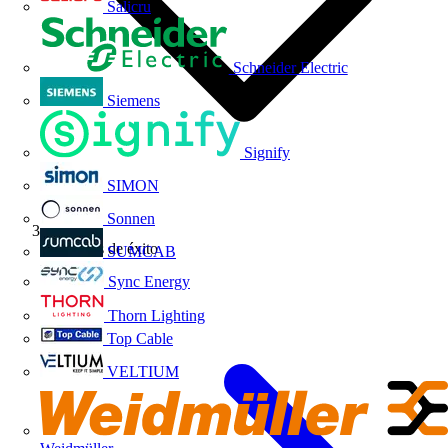
Salicru
Schneider Electric
Siemens
Signify
SIMON
Sonnen
Historias de éxito
SUMCAB
Sync Energy
Thorn Lighting
Top Cable
VELTIUM