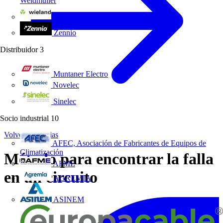
Weidmüller
Wieland Electric
Zennio
Distribuidor
3
Muntaner Electro
Novelec
Sinelec
Socio industrial
10
Volver a Noticias
AFEC, Asociación de Fabricantes de Equipos de
Climatización
Método para encontrar la falla
AFME
en un circuito
AGREMIA
ASINEM