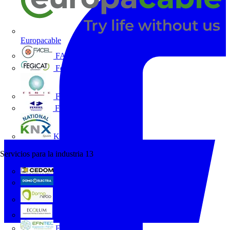
Europacable
FACEL
Fegicat
FENIE
FENITEL
KNX España
Servicios para la industria
13
CEDOM
Domo Electra
Domonetio
Ecolum
Efintec