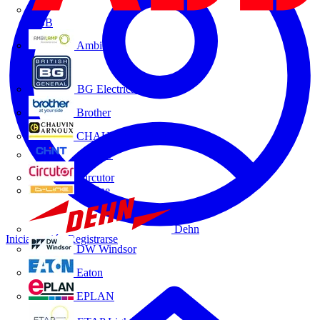
ABB
Ambilamp
BG Electrical
Brother
CHAUVIN ARNOUX
CHINT
Circutor
D-Line
Dehn
Iniciar sesión
Registrarse
DW Windsor
Eaton
EPLAN