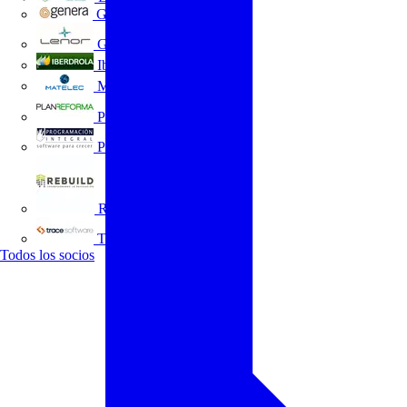
GENERA
Grupo Lenor
Iberdrola
MATELEC
Plan Reforma
Programación Integral
REBUILD
Trace Software
Todos los socios