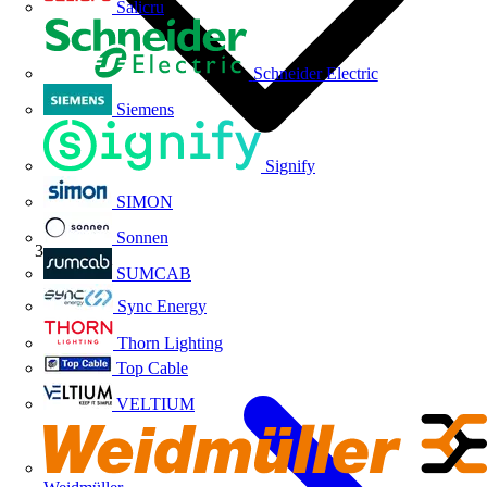
Salicru
Schneider Electric
Siemens
Signify
SIMON
Sonnen
Volti TV
SUMCAB
Sync Energy
Thorn Lighting
Top Cable
VELTIUM