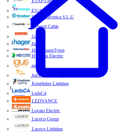
ETAP Lighting
EVcharge
Finder Eléctrica S.L.U
General Cable
Gewiss
Hager
HellermannTyton
Hyundai Electric
igus
Juice Technology
Kingfisher Lighting
Inicio
LedsC4
LEDVANCE
Lovato Electric
Luceco Group
Luceco Lighting