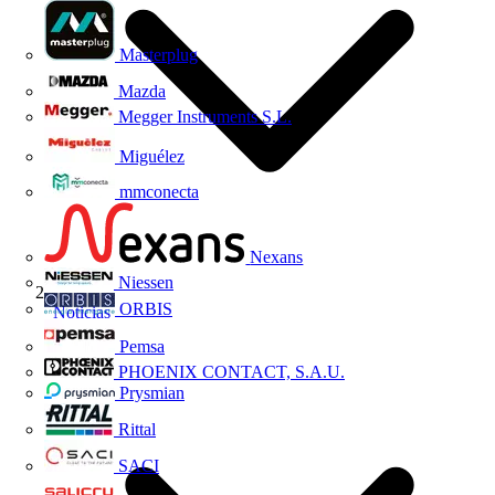
Masterplug
Mazda
Megger Instruments S.L.
Miguélez
mmconecta
Nexans
Niessen
ORBIS
Noticias
Pemsa
PHOENIX CONTACT, S.A.U.
Prysmian
Rittal
SACI