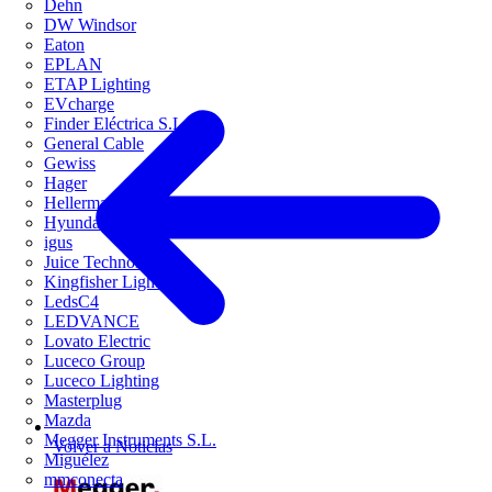
Dehn
DW Windsor
Eaton
EPLAN
ETAP Lighting
EVcharge
Finder Eléctrica S.L.U
General Cable
Gewiss
Hager
HellermannTyton
Hyundai Electric
igus
Juice Technology
Kingfisher Lighting
LedsC4
LEDVANCE
Lovato Electric
Luceco Group
Luceco Lighting
Masterplug
Mazda
Megger Instruments S.L.
Volver a Noticias
Miguélez
mmconecta