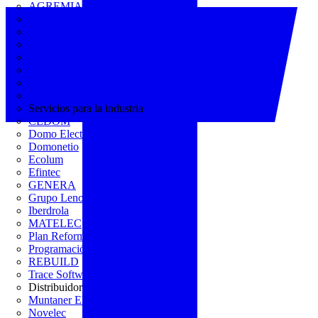
AGREMIA
ASINEM
Europacable
FACEL
Fegicat
FENIE
FENITEL
KNX España
Servicios para la industria
CEDOM
Domo Electra
Domonetio
Ecolum
Efintec
GENERA
Grupo Lenor
Iberdrola
MATELEC
Plan Reforma
Programación Integral
REBUILD
Trace Software
Distribuidor
Muntaner Electro
Novelec