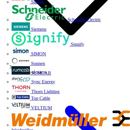
Salicru
Schneider Electric
Siemens
Signify
SIMON
Sonnen
Artículos técnicos
SUMCAB
Sync Energy
Thorn Lighting
Top Cable
VELTIUM