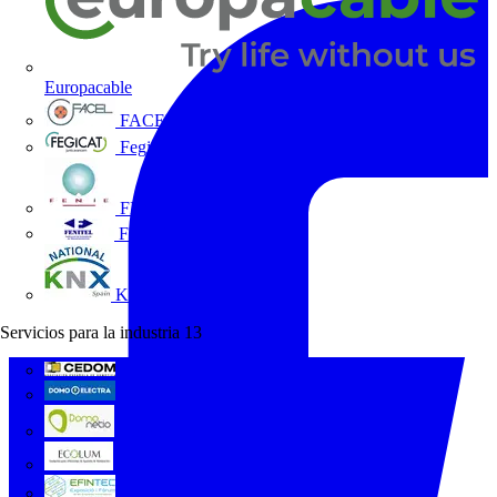
Europacable
FACEL
Fegicat
FENIE
FENITEL
KNX España
Servicios para la industria
13
CEDOM
Domo Electra
Domonetio
Ecolum
Efintec