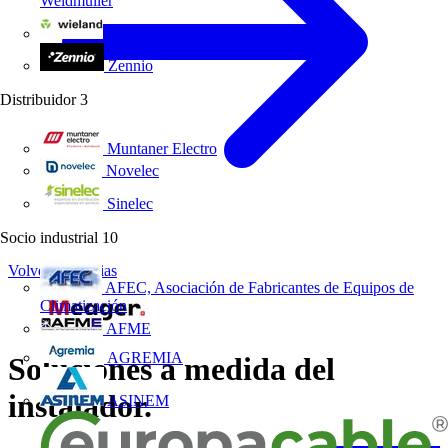
Weidmüller
Wieland Electric
Zennio
Distribuidor
3
Muntaner Electro
Novelec
Sinelec
Socio industrial
10
Volver a Noticias
AFEC, Asociación de Fabricantes de Equipos de
Climatización
AFME
AGREMIA
Soluciones a medida del
instalador.
ASINEM