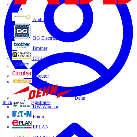
ABB
Ambilamp
BG Electrical
Brother
CHAUVIN ARNOUX
CHINT
Circutor
D-Line
Dehn
Iniciar sesión
Registrarse
DW Windsor
Eaton
EPLAN