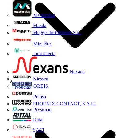
Masterplug
Mazda
Megger Instruments S.L.
Miguélez
mmconecta
Nexans
Niessen
ORBIS
Noticias
Pemsa
PHOENIX CONTACT, S.A.U.
Prysmian
Rittal
SACI