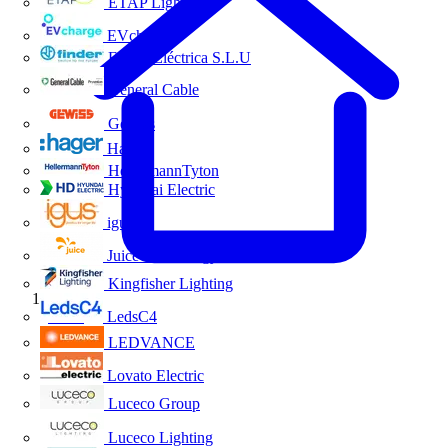
ETAP Lighting
EVcharge
Finder Eléctrica S.L.U
General Cable
Gewiss
Hager
HellermannTyton
Hyundai Electric
igus
Juice Technology
Kingfisher Lighting
Inicio
LedsC4
LEDVANCE
Lovato Electric
Luceco Group
Luceco Lighting