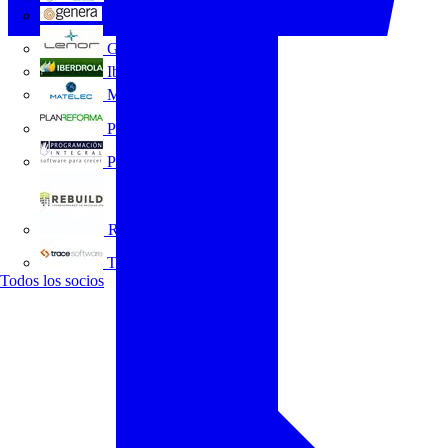
GENERA
Grupo Lenor
Iberdrola
MATELEC
Plan Reforma
Programación Integral
REBUILD
Trace Software
Todos los socios