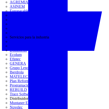
AGREMIA
ASINEM
Europacable
FACEL
Fegicat
FENIE
FENITEL
KNX España
Servicios para la industria
CEDOM
Domo Electra
Domonetio
Ecolum
Efintec
GENERA
Grupo Lenor
Iberdrola
MATELEC
Plan Reforma
Programación Integral
REBUILD
Trace Software
Distribuidor
Muntaner Electro
Novelec