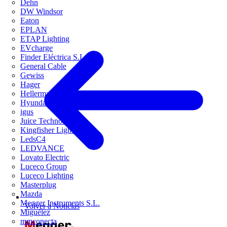
Dehn
DW Windsor
Eaton
EPLAN
ETAP Lighting
EVcharge
Finder Eléctrica S.L.U
General Cable
Gewiss
Hager
HellermannTyton
Hyundai Electric
igus
Juice Technology
Kingfisher Lighting
LedsC4
LEDVANCE
Lovato Electric
Luceco Group
Luceco Lighting
Masterplug
Mazda
Megger Instruments S.L.
Volver a Noticias
Miguélez
mmconecta