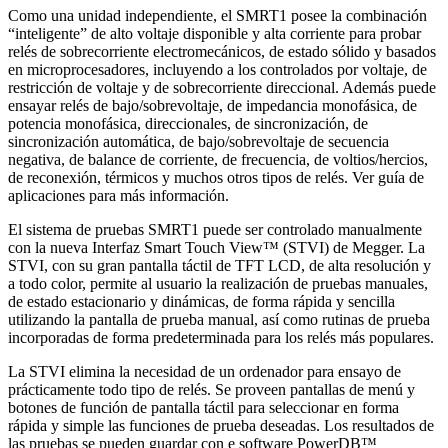
Como una unidad independiente, el SMRT1 posee la combinación
“inteligente” de alto voltaje disponible y alta corriente para probar
relés de sobrecorriente electromecánicos, de estado sólido y basados
en microprocesadores, incluyendo a los controlados por voltaje, de
restricción de voltaje y de sobrecorriente direccional. Además puede
ensayar relés de bajo/sobrevoltaje, de impedancia monofásica, de
potencia monofásica, direccionales, de sincronización, de
sincronización automática, de bajo/sobrevoltaje de secuencia
negativa, de balance de corriente, de frecuencia, de voltios/hercios,
de reconexión, térmicos y muchos otros tipos de relés. Ver guía de
aplicaciones para más información.
El sistema de pruebas SMRT1 puede ser controlado manualmente
con la nueva Interfaz Smart Touch View™ (STVI) de Megger. La
STVI, con su gran pantalla táctil de TFT LCD, de alta resolución y
a todo color, permite al usuario la realización de pruebas manuales,
de estado estacionario y dinámicas, de forma rápida y sencilla
utilizando la pantalla de prueba manual, así como rutinas de prueba
incorporadas de forma predeterminada para los relés más populares.
La STVI elimina la necesidad de un ordenador para ensayo de
prácticamente todo tipo de relés. Se proveen pantallas de menú y
botones de función de pantalla táctil para seleccionar en forma
rápida y simple las funciones de prueba deseadas. Los resultados de
las pruebas se pueden guardar con e software PowerDB™