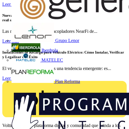
Leer más
Nuevas variantes para la transmisión de energía y datos Ethernet en tiempo
real sin contacto
Las nuevas variantes de los acopladores NearFi de...
Grupo Lenor
Leer más
Iberdrola
Instalaciones de Recarga para Vehículo Eléctrico: Cómo Instalar, Verificar
y Legalizar con Éxito
MATELEC
El vehículo eléctrico ya no es una tendencia emergente: es...
Leer más
Plan Reforma
Voltimum es una plataforma digital y comunidad que brinda a los