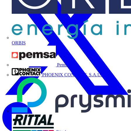
ORBIS
Pemsa
PHOENIX CONTACT, S.A.U.