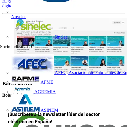
Haga clic para saber más sobre Red inteligente y subestación
digital
en la web de Megger.
Novelec
Sinelec
Socio industrial
10
AFEC, Asociación de Fabricantes de Eq
AFME
Barra lateral
AGREMIA
Boletín informativo
ASINEM
¡Suscríbete a la newsletter líder del sector
eléctrico en España!