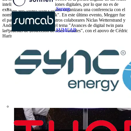
inteligentes y de las subestaciones digitales, por lo que no es de
Sonnen
extrañar que Smart Grid Forums organizara una conferencia con el
nombre de "IEC 61850 Week". En este último evento, Megger fue
el patrocinador de oro y nuestros colaborares Niclas Wetterstrand y
Andrea Bonetti presentaron el tema "Avances de digital twin para
SUMCAB
las pruebas de protección de relés virtuales", con el apoyo de Cédric
Harispuru de Siemens.