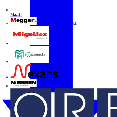
Mazda
Megger Instruments S.L.
Miguélez
mmconecta
Nexans
Niessen