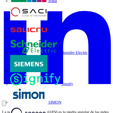
Rittal
SACI
Salicru
Schneider Electric
Siemens
Signify
SIMON
La norma internacional IEC 61850 es la piedra angular de las redes