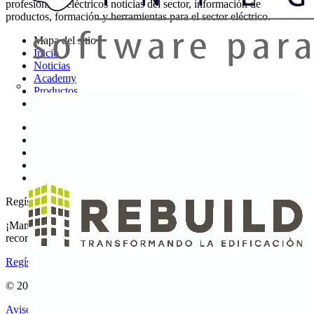
profesionales eléctricos noticias del sector, información de
productos, formación y herramientas para el sector eléctrico.
Mapa del sitio
Inicio
Noticias
Academy
Productos
Socios
Otros enlaces
Sobre Voltimum
Contacto
Catálogos
Grupo Voltimum
Regístrate en Voltimum
¡Mantente al día con las últimas noticias del sector y gana
recompensas por tus compras eléctricas!
Regístrate aquí
© 2002-
2026
Voltimum
Aviso legal