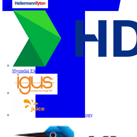
HellermannTyton
Hyundai Electric
igus
Juice Technology