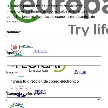
Suscríbete para recibir las últimas noticias del sector,
invitaciones a webinars en vivo, artículos de expertos y
actualizaciones regulatorias directamente en tu bandeja de
entrada.
Nombre
*
Europacable
FACEL
Apellido
*
Fegicat
Email
*
FENIE
Categoria profesional
*
FENITEL