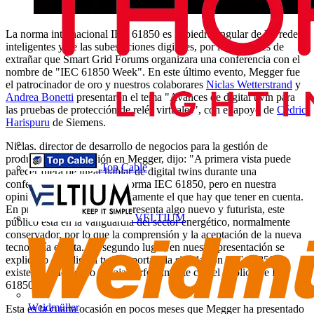
La norma internacional IEC 61850 es la piedra angular de las redes
inteligentes y de las subestaciones digitales, por lo que no es de
extrañar que Smart Grid Forums organizara una conferencia con el
nombre de "IEC 61850 Week". En este último evento, Megger fue
el patrocinador de oro y nuestros colaborares
Niclas Wetterstrand
y
Andrea Bonetti
presentaron el tema "Avances de digital twin para
las pruebas de protección de relés virtuales", con el apoyo de
Cédric
Harispuru
de Siemens.
Niclas, director de desarrollo de negocios para la gestión de
productos de protección en Megger, dijo: "A primera vista puede
Top Cable
parecer fuera de lugar hablar de digital twins durante una
conferencia centrada en la norma IEC 61850, pero en nuestra
opinión este público es exactamente el que hay que tener en cuenta.
En primer lugar, cuando se presenta algo nuevo y futurista, este
VELTIUM
público está en la vanguardia del sector energético, normalmente
conservador, por lo que la comprensión y la aceptación de la nueva
tecnología es alta. En segundo lugar, en nuestra presentación se
explica lo que digital twins aporta a la simulación IEC 61850 ya
existente y de hecho encaja perfectamente con el público de IEC
61850".
Weidmüller
Esta es la cuarta ocasión en pocos meses que Megger ha presentado