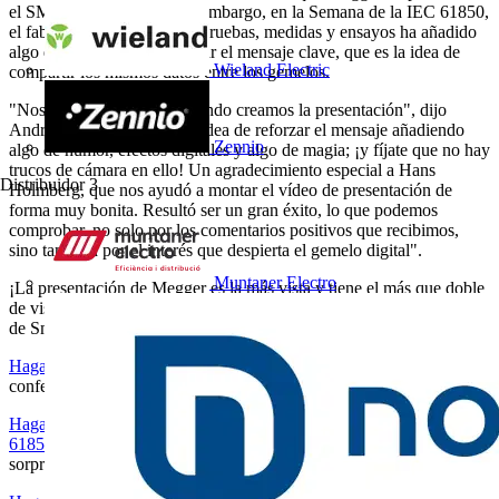
el SMRT digital twins. Sin embargo, en la Semana de la IEC 61850,
el fabricante de equipos de pruebas, medidas y ensayos ha añadido
algo de "magia" para reforzar el mensaje clave, que es la idea de
Wieland Electric
compartir los mismos datos entre los gemelos.
"Nos divertimos mucho cuando creamos la presentación", dijo
Andrea. "Se nos ocurrió la idea de reforzar el mensaje añadiendo
Zennio
algo de humor, efectos digitales y algo de magia; ¡y fíjate que no hay
trucos de cámara en ello! Un agradecimiento especial a Hans
Distribuidor
3
Holmberg, que nos ayudó a montar el vídeo de presentación de
forma muy bonita. Resultó ser un gran éxito, lo que podemos
comprobar, no solo por los comentarios positivos que recibimos,
sino también por el interés que despierta el gemelo digital".
Muntaner Electro
¡La presentación de Megger es la más vista y tiene el más que doble
de visitas que cualquier otro video publicado en el canal de YouTube
de Smart Grid Forums!
Haga clic aquí para leer el post en inglés de IEC
sobre la
conferencia y la presentación de Megger.
Haga clic aquí para ver la presentación completa de Megger en IEC
61850 Week
y asegúrese de quedar hasta el final para ver la
sorpresa.