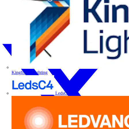
Kingfisher Lighting
LedsC4