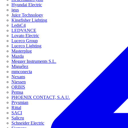
Hyundai Electric
igus
Juice Technology
Kingfisher Lighting
LedsC4
LEDVANCE
Lovato Electric
Luceco Group
Luceco Lighting
Masterplug
Mazda
Megger Instruments S.L.
Miguélez
mmconecta
Nexans
Niessen
ORBIS
Pemsa
PHOENIX CONTACT, S.A.U.
Prysmian
Rittal
SACI
Salicru
Schneider Electric