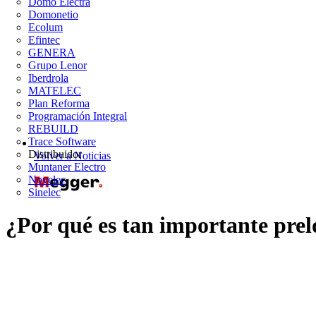
Domo Electra
Domonetio
Ecolum
Efintec
GENERA
Grupo Lenor
Iberdrola
MATELEC
Plan Reforma
Programación Integral
REBUILD
Trace Software
Distribuidor
Volver a Noticias
Muntaner Electro
Novelec
Sinelec
¿Por qué es tan importante prel