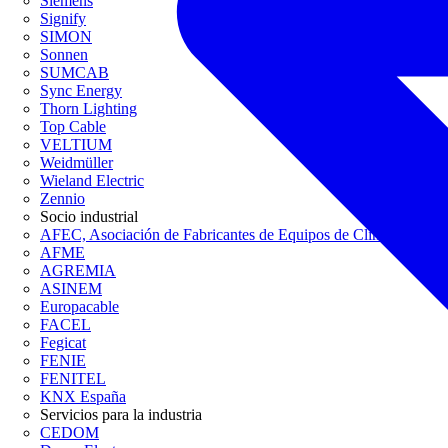
Siemens
Signify
SIMON
Sonnen
SUMCAB
Sync Energy
Thorn Lighting
Top Cable
VELTIUM
Weidmüller
Wieland Electric
Zennio
Socio industrial
AFEC, Asociación de Fabricantes de Equipos de Climatización
AFME
AGREMIA
ASINEM
Europacable
FACEL
Fegicat
FENIE
FENITEL
KNX España
Servicios para la industria
CEDOM