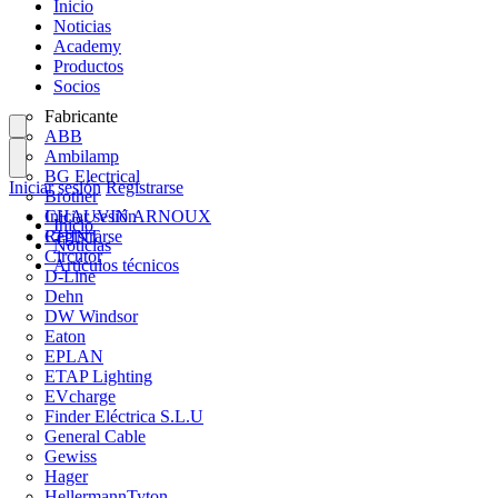
Inicio
Noticias
Academy
Productos
Socios
Fabricante
ABB
Ambilamp
BG Electrical
Iniciar sesión
Registrarse
Brother
CHAUVIN ARNOUX
Iniciar sesión
Inicio
CHINT
Registrarse
Noticias
Circutor
Artículos técnicos
D-Line
Dehn
DW Windsor
Eaton
EPLAN
ETAP Lighting
EVcharge
Finder Eléctrica S.L.U
General Cable
Gewiss
Hager
HellermannTyton