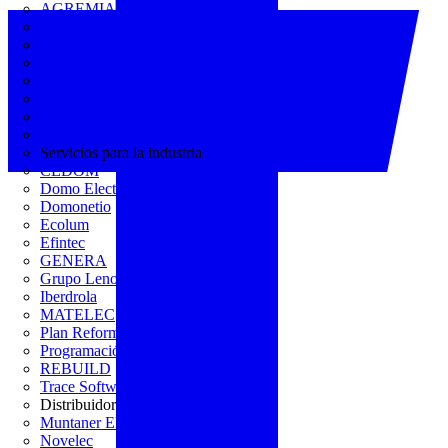
AGREMIA
ASINEM
Europacable
FACEL
Fegicat
FENIE
FENITEL
KNX España
Servicios para la industria
CEDOM
Domo Electra
Domonetio
Ecolum
Efintec
GENERA
Grupo Lenor
Iberdrola
MATELEC
Plan Reforma
Programación Integral
REBUILD
Trace Software
Distribuidor
Muntaner Electro
Novelec