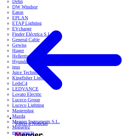
Dehn
DW Windsor
Eaton
EPLAN
ETAP Lighting
EVcharge
Finder Eléctrica S.L.U
General Cable
Gewiss
Hager
HellermannTyton
Hyundai Electric
igus
Juice Technology
Kingfisher Lighting
LedsC4
LEDVANCE
Lovato Electric
Luceco Group
Luceco Lighting
Masterplug
Mazda
Megger Instruments S.L.
Volver a Noticias
Miguélez
mmconecta