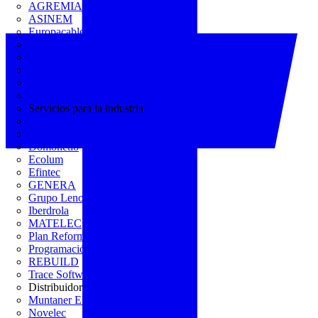
AGREMIA
ASINEM
Europacable
FACEL
Fegicat
FENIE
FENITEL
KNX España
Servicios para la industria
CEDOM
Domo Electra
Domonetio
Ecolum
Efintec
GENERA
Grupo Lenor
Iberdrola
MATELEC
Plan Reforma
Programación Integral
REBUILD
Trace Software
Distribuidor
Muntaner Electro
Novelec