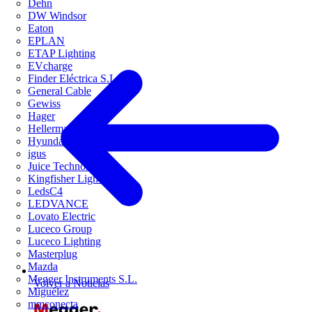
Dehn
DW Windsor
Eaton
EPLAN
ETAP Lighting
EVcharge
Finder Eléctrica S.L.U
General Cable
Gewiss
Hager
HellermannTyton
Hyundai Electric
igus
Juice Technology
Kingfisher Lighting
LedsC4
LEDVANCE
Lovato Electric
Luceco Group
Luceco Lighting
Masterplug
Mazda
Megger Instruments S.L.
Volver a Noticias
Miguélez
mmconecta