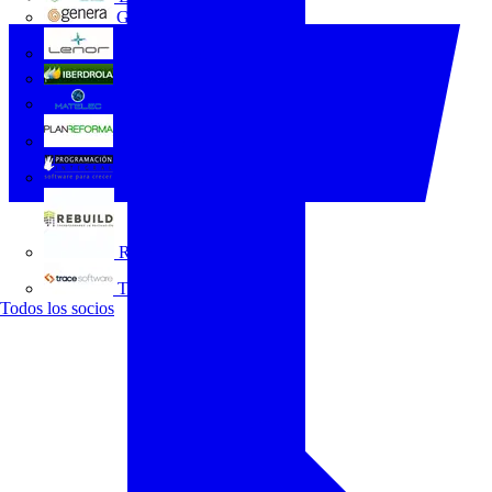
GENERA
Grupo Lenor
Iberdrola
MATELEC
Plan Reforma
Programación Integral
REBUILD
Trace Software
Todos los socios