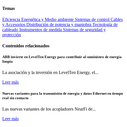
Temas
Eficiencia Energética y Medio ambiente
Sistemas de control
Cables
y Accesorios
Distribución de potencia y maniobra
Tecnología de
cableado
Instrumentos de medida
Sistemas de seguridad y
protección
Contenidos relacionados
ABB invierte en LevelTen Energy para contribuir al suministro de energía
limpia
La asociación y la inversión en LevelTen Energy, el...
Leer más
Nuevas variantes para la transmisión de energía y datos Ethernet en tiempo
real sin contacto
Las nuevas variantes de los acopladores NearFi de...
Leer más