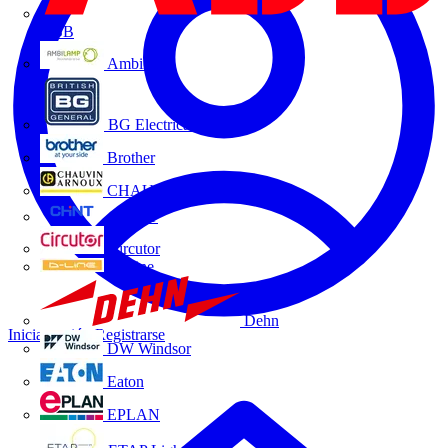
ABB
Ambilamp
BG Electrical
Brother
CHAUVIN ARNOUX
CHINT
Circutor
D-Line
Dehn
Iniciar sesión
Registrarse
DW Windsor
Eaton
EPLAN