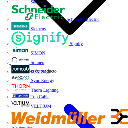
Salicru
Schneider Electric
Siemens
Signify
SIMON
Sonnen
Novedades de producto
SUMCAB
Sync Energy
Thorn Lighting
Top Cable
VELTIUM