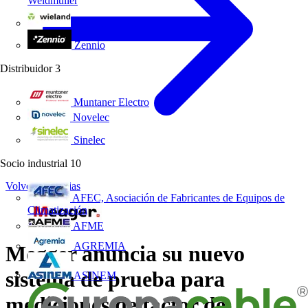
Weidmüller
Wieland Electric
Zennio
Distribuidor
3
Muntaner Electro
Novelec
Sinelec
Socio industrial
10
Volver a Noticias
AFEC, Asociación de Fabricantes de Equipos de
Climatización
AFME
AGREMIA
Megger anuncia su nuevo
sistema de prueba para
ASINEM
mediciones de factor de