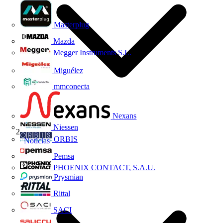
Masterplug
Mazda
Megger Instruments S.L.
Miguélez
mmconecta
Nexans
Niessen
ORBIS
Noticias
Pemsa
PHOENIX CONTACT, S.A.U.
Prysmian
Rittal
SACI