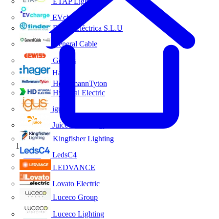
ETAP Lighting
EVcharge
Finder Eléctrica S.L.U
General Cable
Gewiss
Hager
HellermannTyton
Hyundai Electric
igus
Juice Technology
Kingfisher Lighting
Inicio
LedsC4
LEDVANCE
Lovato Electric
Luceco Group
Luceco Lighting