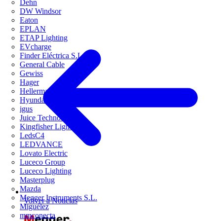
Dehn
DW Windsor
Eaton
EPLAN
ETAP Lighting
EVcharge
Finder Eléctrica S.L.U
General Cable
Gewiss
Hager
HellermannTyton
Hyundai Electric
igus
Juice Technology
Kingfisher Lighting
LedsC4
LEDVANCE
Lovato Electric
Luceco Group
Luceco Lighting
Masterplug
Mazda
Megger Instruments S.L.
Volver a Noticias
Miguélez
mmconecta