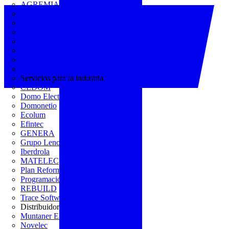
AGREMIA
ASINEM
Europacable
FACEL
Fegicat
FENIE
FENITEL
KNX España
Servicios para la industria
CEDOM
Domo Electra
Domonetio
Ecolum
Efintec
GENERA
Grupo Lenor
Iberdrola
MATELEC
Plan Reforma
Programación Integral
REBUILD
Trace Software
Distribuidor
Muntaner Electro
Novelec