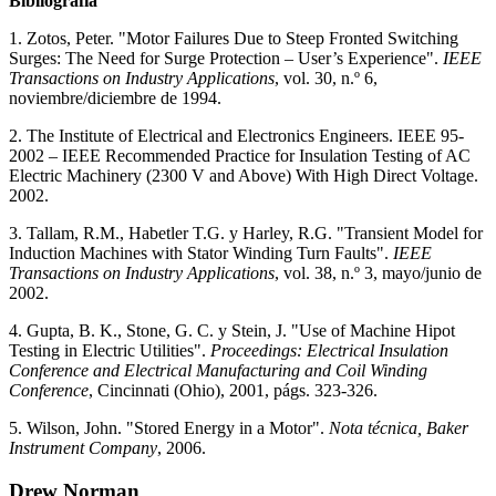
Bibliografía
1. Zotos, Peter. "Motor Failures Due to Steep Fronted Switching
Surges: The Need for Surge Protection – User’s Experience".
IEEE
Transactions on Industry Applications
, vol. 30, n.º 6,
noviembre/diciembre de 1994.
2. The Institute of Electrical and Electronics Engineers. IEEE 95-
2002 – IEEE Recommended Practice for Insulation Testing of AC
Electric Machinery (2300 V and Above) With High Direct Voltage.
2002.
3. Tallam, R.M., Habetler T.G. y Harley, R.G. "Transient Model for
Induction Machines with Stator Winding Turn Faults".
IEEE
Transactions on Industry Applications
, vol. 38, n.º 3, mayo/junio de
2002.
4. Gupta, B. K., Stone, G. C. y Stein, J. "Use of Machine Hipot
Testing in Electric Utilities".
Proceedings: Electrical Insulation
Conference and Electrical Manufacturing and Coil Winding
Conference
, Cincinnati (Ohio), 2001, págs. 323-326.
5. Wilson, John. "Stored Energy in a Motor".
Nota técnica, Baker
Instrument Company
, 2006.
Drew Norman