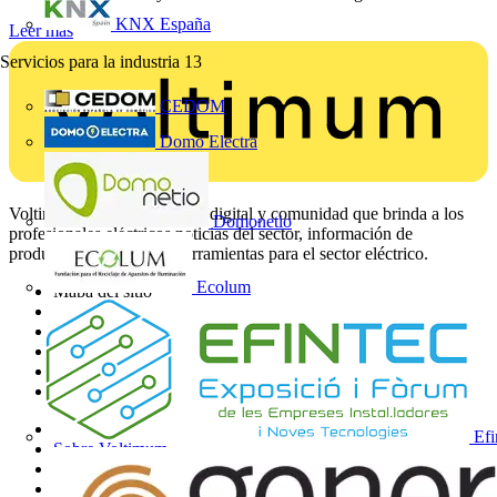
KNX España
Leer más
Servicios para la industria
13
CEDOM
Domo Electra
Voltimum es una plataforma digital y comunidad que brinda a los
Domonetio
profesionales eléctricos noticias del sector, información de
productos, formación y herramientas para el sector eléctrico.
Ecolum
Mapa del sitio
Inicio
Noticias
Academy
Productos
Socios
Otros enlaces
Efi
Sobre Voltimum
Contacto
Catálogos