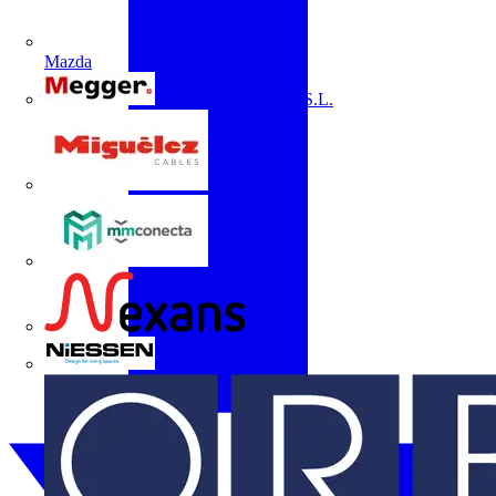
Mazda
Megger Instruments S.L.
Miguélez
mmconecta
Nexans
Niessen