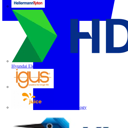
HellermannTyton
Hyundai Electric
igus
Juice Technology