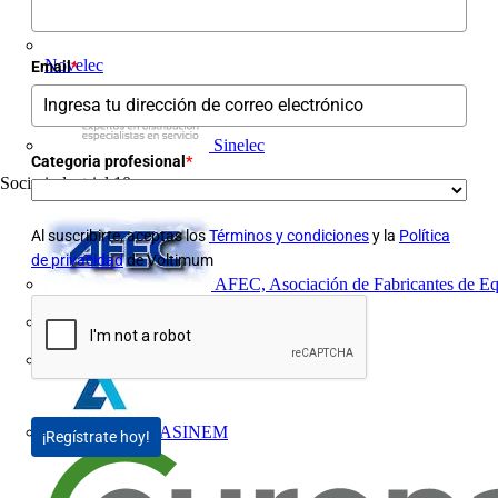
Novelec
Email
*
Sinelec
Categoria profesional
*
Socio industrial
10
Al suscribirte, aceptas los
Términos y condiciones
y la
Política
de privacidad
de Voltimum
AFEC, Asociación de Fabricantes de Eq
AFME
AGREMIA
ASINEM
¡Regístrate hoy!