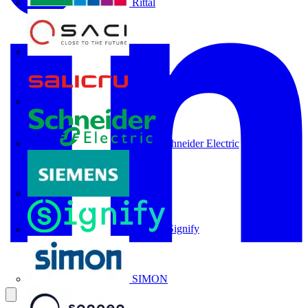
Rittal
SACI
Salicru
Schneider Electric
Siemens
Signify
SIMON