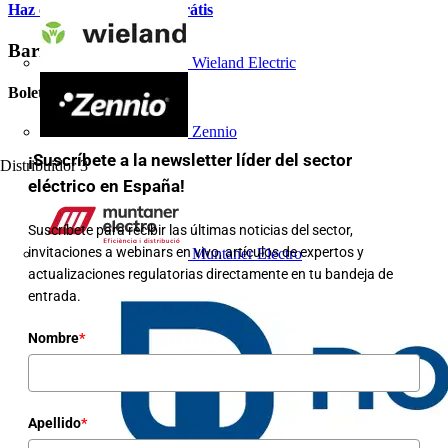
Haz clic aqui y apúntate grátis
Barra lateral
Wieland Electric
Boletín informativo
Zennio
¡Suscríbete a la newsletter líder del sector
Distribuidor
3
eléctrico en España!
Suscríbete para recibir las últimas noticias del sector,
invitaciones a webinars en vivo, artículos de expertos y
Muntaner Electro
actualizaciones regulatorias directamente en tu bandeja de
entrada.
Nombre
*
Apellido
*