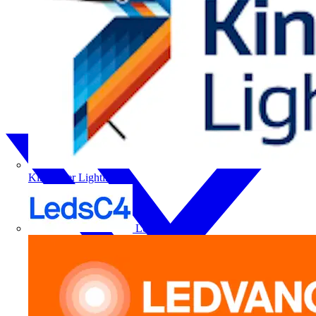
Kingfisher Lighting
LedsC4