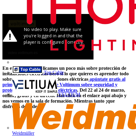
En este vídeo te explicamos un poco más sobre protección de
Top Cable
instalaciones eléctricas pero si lo que quieres es aprender todo
sobre seguridad en instalaciones eléctricas
apúntate gratis al
primer Curso Avanzado de Voltimum sobre seguridad y
protección de instalaciones eléctricas
. Del 22 al 24 de marzo,
VELTIUM
online, gratis y en directo. Haz click en el enlace aquí abajo y
nos vemos en la sala de formación. Mientras tanto ¡que
disfrutes del video!
Weidmüller