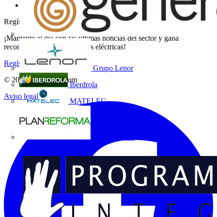
Grupo Voltimum
Regístrate en Voltimum
¡Mantente al día con las últimas noticias del sector y gana
recompensas por tus compras eléctricas!
Regístrate aquí
Grupo Lenor
© 2002-
2026
Voltimum
Iberdrola
Aviso legal
MATELEC
Plan Reforma