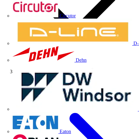
Circutor
D-
Dehn
Artículos técnicos
Eaton