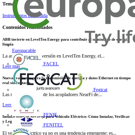
Temas
Instrumentos de medida
Contenidos relacionados
ABB invierte en LevelTen Energy para contribuir al suministro de energía
limpia
Europacable
La asociación y la inversión en LevelTen Energy, el...
FACEL
Leer más
Nuevas variantes para la transmisión de energía y datos Ethernet en tiempo
real sin contacto
Fegicat
Las nuevas variantes de los acopladores NearFi de...
Leer más
FENIE
Instalaciones de Recarga para Vehículo Eléctrico: Cómo Instalar, Verificar
y Legalizar con Éxito
FENITEL
El vehículo eléctrico ya no es una tendencia emergente: es...