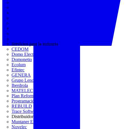
AGREMIA
ASINEM
Europacable
FACEL
Fegicat
FENIE
FENITEL
KNX España
Servicios para la industria
CEDOM
Domo Electra
Domonetio
Ecolum
Efintec
GENERA
Grupo Lenor
Iberdrola
MATELEC
Plan Reforma
Programación Integral
REBUILD
Trace Software
Distribuidor
Muntaner Electro
Novelec