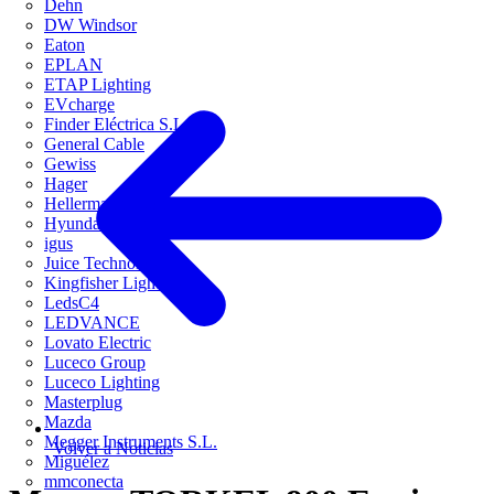
Dehn
DW Windsor
Eaton
EPLAN
ETAP Lighting
EVcharge
Finder Eléctrica S.L.U
General Cable
Gewiss
Hager
HellermannTyton
Hyundai Electric
igus
Juice Technology
Kingfisher Lighting
LedsC4
LEDVANCE
Lovato Electric
Luceco Group
Luceco Lighting
Masterplug
Mazda
Megger Instruments S.L.
Volver a Noticias
Miguélez
mmconecta