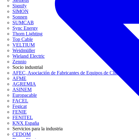
Siemens
Signify
SIMON
Sonnen
SUMCAB
Sync Energy
Thorn Lighting
Top Cable
VELTIUM
Weidmüller
Wieland Electric
Zennio
Socio industrial
AFEC, Asociación de Fabricantes de Equipos de Climatización
AFME
AGREMIA
ASINEM
Europacable
FACEL
Fegicat
FENIE
FENITEL
KNX España
Servicios para la industria
CEDOM