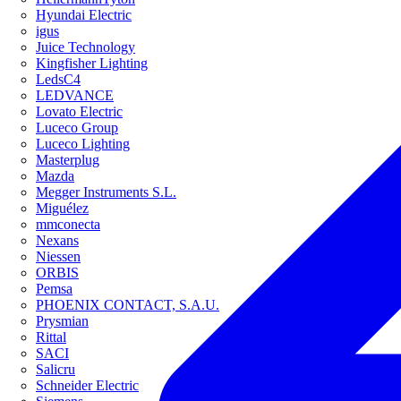
Hyundai Electric
igus
Juice Technology
Kingfisher Lighting
LedsC4
LEDVANCE
Lovato Electric
Luceco Group
Luceco Lighting
Masterplug
Mazda
Megger Instruments S.L.
Miguélez
mmconecta
Nexans
Niessen
ORBIS
Pemsa
PHOENIX CONTACT, S.A.U.
Prysmian
Rittal
SACI
Salicru
Schneider Electric