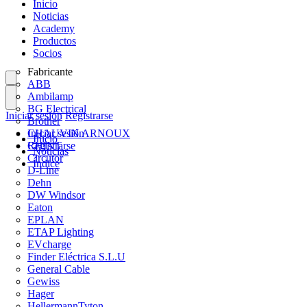
Inicio
Noticias
Academy
Productos
Socios
Fabricante
ABB
Ambilamp
BG Electrical
Iniciar sesión
Registrarse
Brother
CHAUVIN ARNOUX
Iniciar sesión
Inicio
CHINT
Registrarse
Noticias
Circutor
Índice
D-Line
Dehn
DW Windsor
Eaton
EPLAN
ETAP Lighting
EVcharge
Finder Eléctrica S.L.U
General Cable
Gewiss
Hager
HellermannTyton