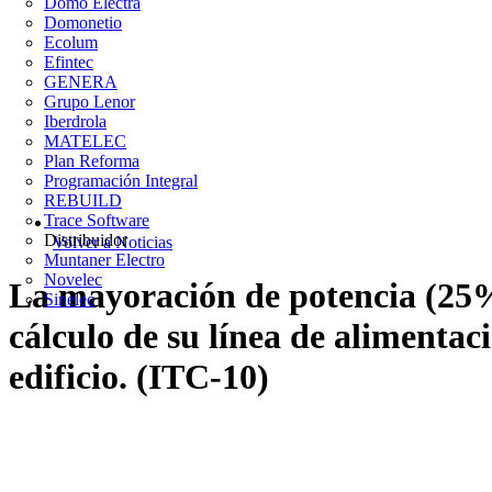
Domo Electra
Domonetio
Ecolum
Efintec
GENERA
Grupo Lenor
Iberdrola
MATELEC
Plan Reforma
Programación Integral
REBUILD
Trace Software
Distribuidor
Volver a Noticias
Muntaner Electro
Novelec
La mayoración de potencia (25%
Sinelec
cálculo de su línea de alimentaci
edificio. (ITC-10)