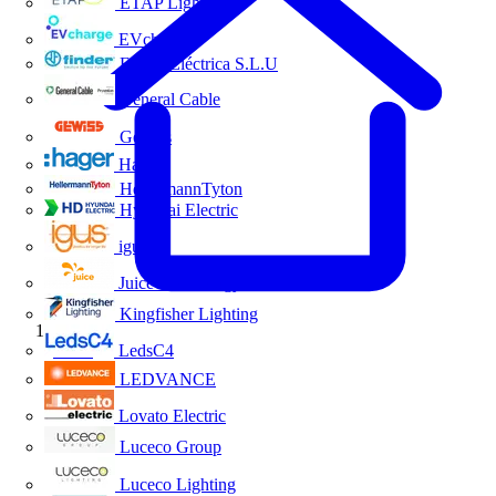
ETAP Lighting
EVcharge
Finder Eléctrica S.L.U
General Cable
Gewiss
Hager
HellermannTyton
Hyundai Electric
igus
Juice Technology
Kingfisher Lighting
Inicio
LedsC4
LEDVANCE
Lovato Electric
Luceco Group
Luceco Lighting