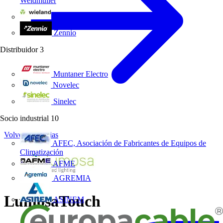
Weidmüller
Wieland Electric
Zennio
Distribuidor
3
Muntaner Electro
Novelec
Sinelec
Socio industrial
10
Volver a Noticias
AFEC, Asociación de Fabricantes de Equipos de
Climatización
AFME
AGREMIA
LumosaTouch
ASINEM