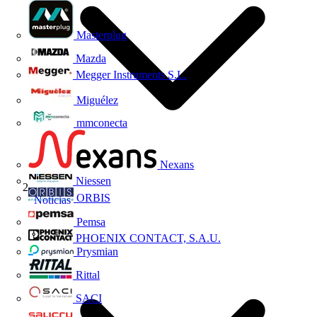
Masterplug
Mazda
Megger Instruments S.L.
Miguélez
mmconecta
Nexans
Niessen
ORBIS
Noticias
Pemsa
PHOENIX CONTACT, S.A.U.
Prysmian
Rittal
SACI