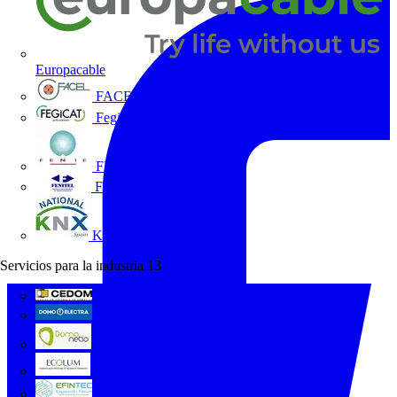
Europacable
FACEL
Fegicat
FENIE
FENITEL
KNX España
Servicios para la industria
13
CEDOM
Domo Electra
Domonetio
Ecolum
Efintec