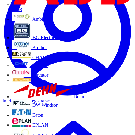
ABB
Ambilamp
BG Electrical
Brother
CHAUVIN ARNOUX
CHINT
Circutor
D-Line
Dehn
Iniciar sesión
Registrarse
DW Windsor
Eaton
EPLAN