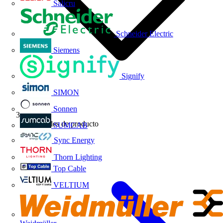
Salicru
Schneider Electric
Siemens
Signify
SIMON
Sonnen
Novedades de producto
SUMCAB
Sync Energy
Thorn Lighting
Top Cable
VELTIUM