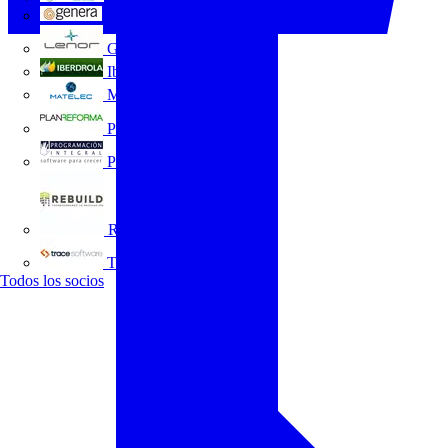
GENERA
Grupo Lenor
Iberdrola
MATELEC
Plan Reforma
Programación Integral
REBUILD
Trace Software
Todos los socios