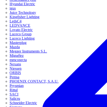
Hyundai Electric
igus
Juice Technology
Kingfisher Lighting
LedsC4
LEDVANCE
Lovato Electric
Luceco Group
Luceco Lighting
Masterplug
Mazda
Megger Instruments S.L.
Miguélez
mmconecta
Nexans
Niessen
ORBIS
Pemsa
PHOENIX CONTACT, S.A.U.
Prysmian
Rittal
SACI
Salicru
Schneider Electric