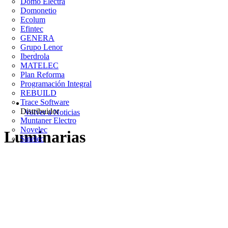
Domo Electra
Domonetio
Ecolum
Efintec
GENERA
Grupo Lenor
Iberdrola
MATELEC
Plan Reforma
Programación Integral
REBUILD
Trace Software
Distribuidor
Volver a Noticias
Muntaner Electro
Novelec
Luminarias
Sinelec