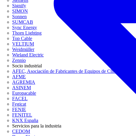
Siemens
Signify
SIMON
Sonnen
SUMCAB
Sync Energy
Thorn Lighting
Top Cable
VELTIUM
Weidmüller
Wieland Electric
Zennio
Socio industrial
AFEC, Asociación de Fabricantes de Equipos de Climatización
AFME
AGREMIA
ASINEM
Europacable
FACEL
Fegicat
FENIE
FENITEL
KNX España
Servicios para la industria
CEDOM