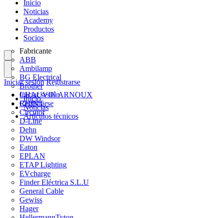
Inicio
Noticias
Academy
Productos
Socios
Fabricante
ABB
Ambilamp
BG Electrical
Iniciar sesión
Registrarse
Brother
CHAUVIN ARNOUX
Iniciar sesión
Inicio
CHINT
Registrarse
Noticias
Circutor
Artículos técnicos
D-Line
Dehn
DW Windsor
Eaton
EPLAN
ETAP Lighting
EVcharge
Finder Eléctrica S.L.U
General Cable
Gewiss
Hager
HellermannTyton