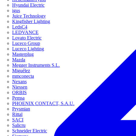
Hyundai Electric
igus
Juice Technology
Kingfisher Lighting
LedsC4
LEDVANCE
Lovato Electric
Luceco Group
Luceco Lighting
Masterplug
Mazda
Megger Instruments S.L.
Miguélez
mmconecta
Nexans
Niessen
ORBIS
Pemsa
PHOENIX CONTACT, S.A.U.
Prysmian
Rittal
SACI
Salicru
Schneider Electric