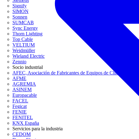
Siemens
Signify
SIMON
Sonnen
SUMCAB
Sync Energy
Thorn Lighting
Top Cable
VELTIUM
Weidmüller
Wieland Electric
Zennio
Socio industrial
AFEC, Asociación de Fabricantes de Equipos de Climatización
AFME
AGREMIA
ASINEM
Europacable
FACEL
Fegicat
FENIE
FENITEL
KNX España
Servicios para la industria
CEDOM