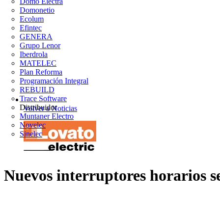
Domo Electra
Domonetio
Ecolum
Efintec
GENERA
Grupo Lenor
Iberdrola
MATELEC
Plan Reforma
Programación Integral
REBUILD
Trace Software
Distribuidor
Volver a Noticias
Muntaner Electro
Novelec
Sinelec
Nuevos interruptores horario