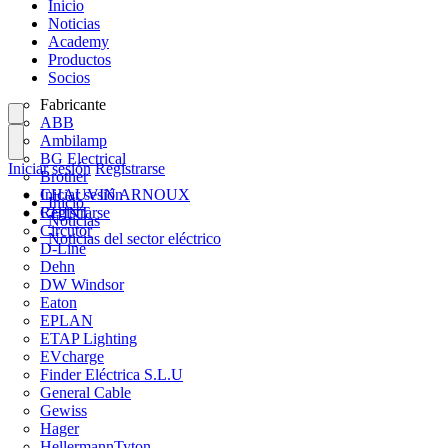
Inicio
Noticias
Academy
Productos
Socios
Fabricante
ABB
Ambilamp
BG Electrical
Iniciar sesión
Registrarse
Brother
CHAUVIN ARNOUX
Iniciar sesión
Inicio
CHINT
Registrarse
Noticias
Circutor
Noticias del sector eléctrico
D-Line
Dehn
DW Windsor
Eaton
EPLAN
ETAP Lighting
EVcharge
Finder Eléctrica S.L.U
General Cable
Gewiss
Hager
HellermannTyton