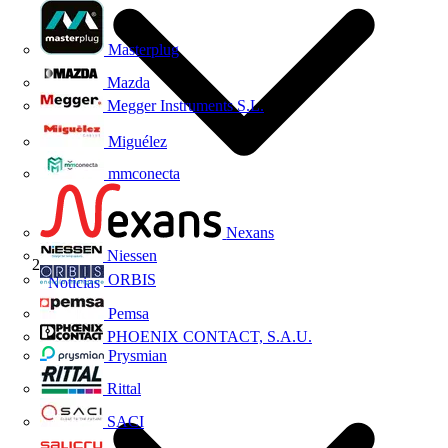
Masterplug
Mazda
Megger Instruments S.L.
Miguélez
mmconecta
Nexans
Niessen
ORBIS
Noticias
Pemsa
PHOENIX CONTACT, S.A.U.
Prysmian
Rittal
SACI