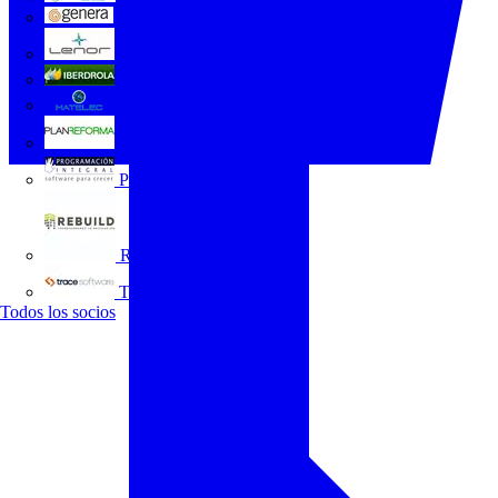
GENERA
Grupo Lenor
Iberdrola
MATELEC
Plan Reforma
Programación Integral
REBUILD
Trace Software
Todos los socios