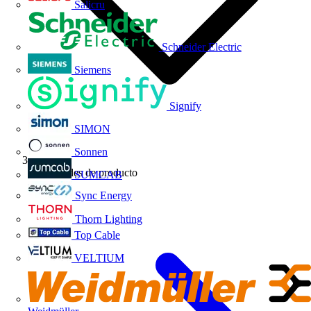
Salicru
Schneider Electric
Siemens
Signify
SIMON
Sonnen
Novedades de producto
SUMCAB
Sync Energy
Thorn Lighting
Top Cable
VELTIUM