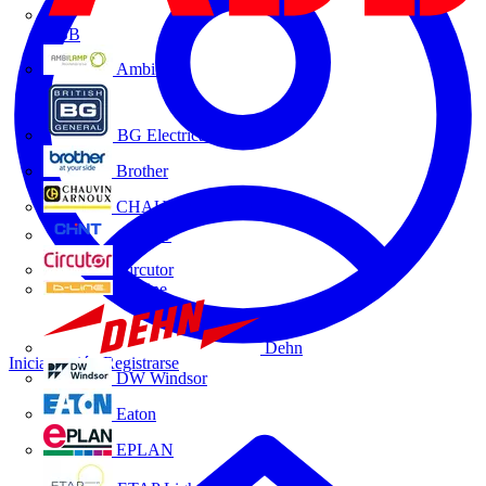
ABB
Ambilamp
BG Electrical
Brother
CHAUVIN ARNOUX
CHINT
Circutor
D-Line
Dehn
Iniciar sesión
Registrarse
DW Windsor
Eaton
EPLAN