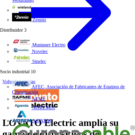
Weidmüller
Wieland Electric
Zennio
Distribuidor
3
Muntaner Electro
Novelec
Sinelec
Socio industrial
10
Volver a Noticias
AFEC, Asociación de Fabricantes de Equipos de
Climatización
AFME
AGREMIA
LOVATO Electric amplía su
ASINEM
gama de dispositivos de