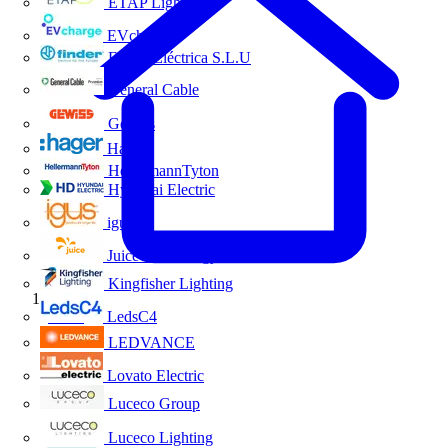
ETAP Lighting
EVcharge
Finder Eléctrica S.L.U
General Cable
Gewiss
Hager
HellermannTyton
Hyundai Electric
igus
Juice Technology
Kingfisher Lighting
Inicio
LedsC4
LEDVANCE
Lovato Electric
Luceco Group
Luceco Lighting