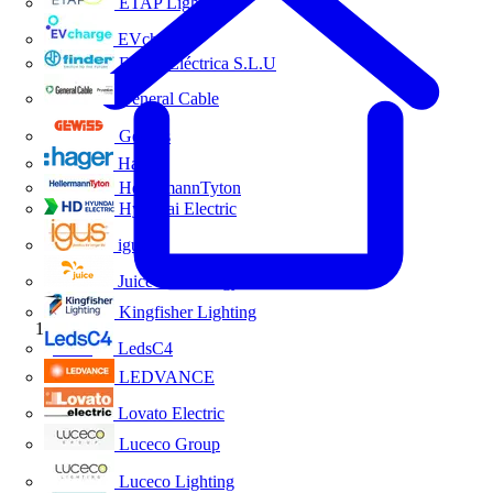
ETAP Lighting
EVcharge
Finder Eléctrica S.L.U
General Cable
Gewiss
Hager
HellermannTyton
Hyundai Electric
igus
Juice Technology
Kingfisher Lighting
Inicio
LedsC4
LEDVANCE
Lovato Electric
Luceco Group
Luceco Lighting