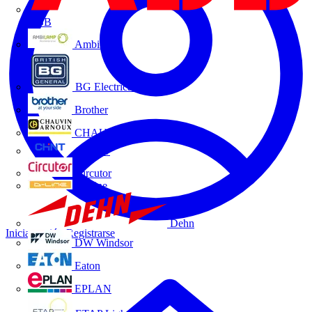
ABB
Ambilamp
BG Electrical
Brother
CHAUVIN ARNOUX
CHINT
Circutor
D-Line
Dehn
Iniciar sesión
Registrarse
DW Windsor
Eaton
EPLAN