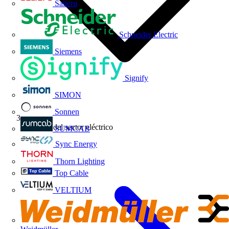
Salicru
Schneider Electric
Siemens
Signify
SIMON
Sonnen
Noticias del sector eléctrico
SUMCAB
Sync Energy
Thorn Lighting
Top Cable
VELTIUM