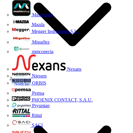
Masterplug
Mazda
Megger Instruments S.L.
Miguélez
mmconecta
Nexans
Niessen
ORBIS
Noticias
Pemsa
PHOENIX CONTACT, S.A.U.
Prysmian
Rittal
SACI