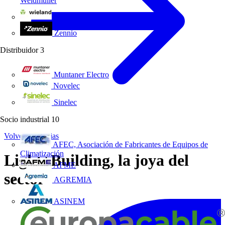
Weidmüller
Wieland Electric
Zennio
Distribuidor
3
Muntaner Electro
Novelec
Sinelec
Socio industrial
10
Volver a Noticias
AFEC, Asociación de Fabricantes de Equipos de
Climatización
Light+Building, la joya del
AFME
sector
AGREMIA
ASINEM