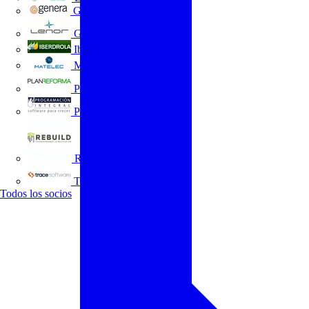
GENERA
Grupo Lenor
Iberdrola
MATELEC
Plan Reforma
Programación Integral
REBUILD
Trace Software
Todos los socios