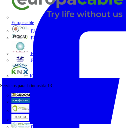
Europacable
FACEL
Fegicat
FENIE
FENITEL
KNX España
Servicios para la industria
13
CEDOM
Domo Electra
Domonetio
Ecolum
Efintec