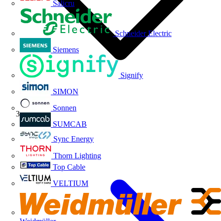
Salicru
Schneider Electric
Siemens
Signify
SIMON
Sonnen
Volti TV
SUMCAB
Sync Energy
Thorn Lighting
Top Cable
VELTIUM