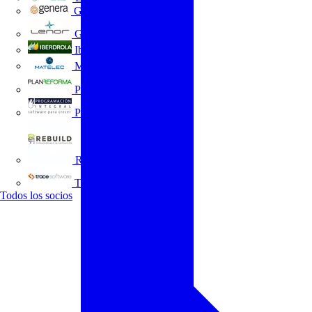
GENERA
Grupo Lenor
Iberdrola
MATELEC
Plan Reforma
Programación Integral
REBUILD
Trace Software
Todos los socios