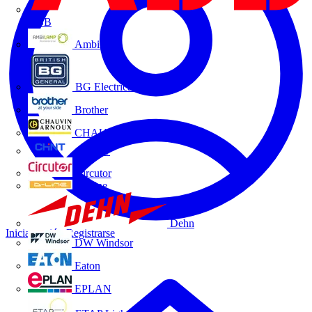
ABB
Ambilamp
BG Electrical
Brother
CHAUVIN ARNOUX
CHINT
Circutor
D-Line
Dehn
Iniciar sesión
Registrarse
DW Windsor
Eaton
EPLAN