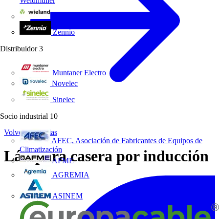
Weidmüller
Wieland Electric
Zennio
Distribuidor
3
Muntaner Electro
Novelec
Sinelec
Socio industrial
10
Volver a Noticias
AFEC, Asociación de Fabricantes de Equipos de
Climatización
Lámpara casera por inducción
AFME
AGREMIA
ASINEM