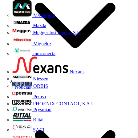
Masterplug
Mazda
Megger Instruments S.L.
Miguélez
mmconecta
Nexans
Niessen
ORBIS
Noticias
Pemsa
PHOENIX CONTACT, S.A.U.
Prysmian
Rittal
SACI