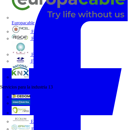
Europacable
FACEL
Fegicat
FENIE
FENITEL
KNX España
Servicios para la industria
13
CEDOM
Domo Electra
Domonetio
Ecolum
Efintec