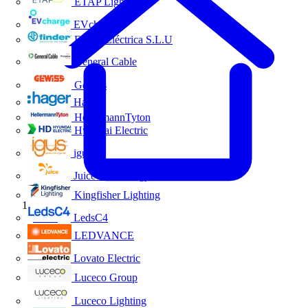
ETAP Lighting
EVcharge
Finder Eléctrica S.L.U
General Cable
Gewiss
Hager
HellermannTyton
Hyundai Electric
igus
Juice Technology
Kingfisher Lighting
Inicio
LedsC4
LEDVANCE
Lovato Electric
Luceco Group
Luceco Lighting