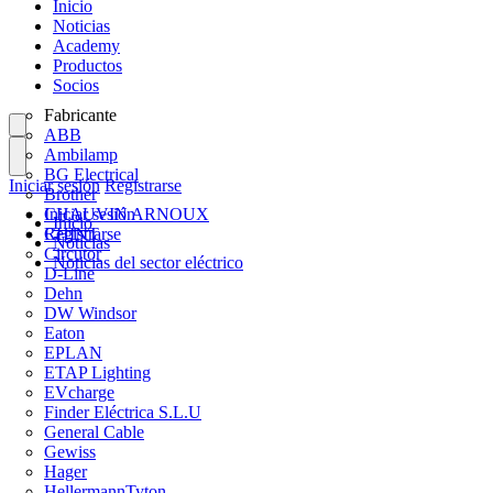
Inicio
Noticias
Academy
Productos
Socios
Fabricante
ABB
Ambilamp
BG Electrical
Iniciar sesión
Registrarse
Brother
CHAUVIN ARNOUX
Iniciar sesión
Inicio
CHINT
Registrarse
Noticias
Circutor
Noticias del sector eléctrico
D-Line
Dehn
DW Windsor
Eaton
EPLAN
ETAP Lighting
EVcharge
Finder Eléctrica S.L.U
General Cable
Gewiss
Hager
HellermannTyton