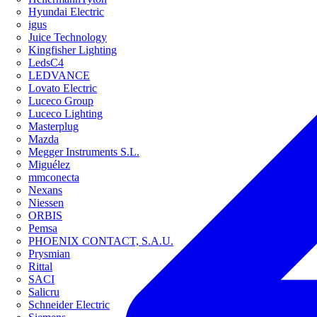
Hyundai Electric
igus
Juice Technology
Kingfisher Lighting
LedsC4
LEDVANCE
Lovato Electric
Luceco Group
Luceco Lighting
Masterplug
Mazda
Megger Instruments S.L.
Miguélez
mmconecta
Nexans
Niessen
ORBIS
Pemsa
PHOENIX CONTACT, S.A.U.
Prysmian
Rittal
SACI
Salicru
Schneider Electric