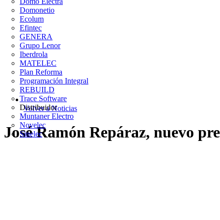
Domo Electra
Domonetio
Ecolum
Efintec
GENERA
Grupo Lenor
Iberdrola
MATELEC
Plan Reforma
Programación Integral
REBUILD
Trace Software
Distribuidor
Volver a Noticias
Muntaner Electro
Novelec
José Ramón Repáraz, nuevo pre
Sinelec