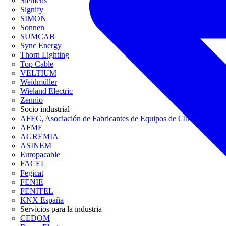
Siemens
Signify
SIMON
Sonnen
SUMCAB
Sync Energy
Thorn Lighting
Top Cable
VELTIUM
Weidmüller
Wieland Electric
Zennio
Socio industrial
AFEC, Asociación de Fabricantes de Equipos de Climatización
AFME
AGREMIA
ASINEM
Europacable
FACEL
Fegicat
FENIE
FENITEL
KNX España
Servicios para la industria
CEDOM