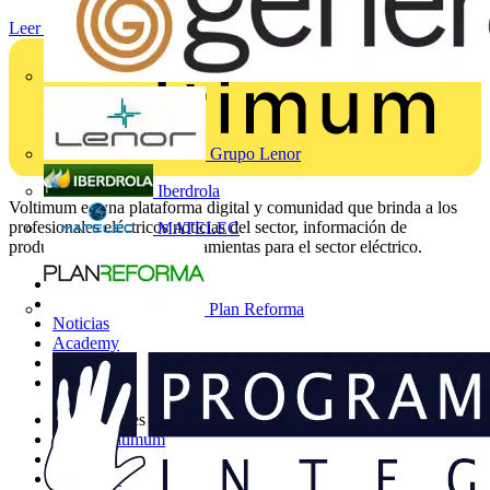
Leer más
Grupo Lenor
Iberdrola
Voltimum es una plataforma digital y comunidad que brinda a los
profesionales eléctricos noticias del sector, información de
MATELEC
productos, formación y herramientas para el sector eléctrico.
Mapa del sitio
Inicio
Plan Reforma
Noticias
Academy
Productos
Socios
Otros enlaces
Sobre Voltimum
Contacto
Catálogos