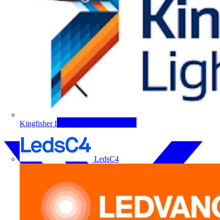
Kingfisher Lighting
LedsC4