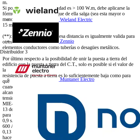
m.
Si por el contrario la resistividad es > 100 W.m, debe aplicarse la
fórmula y dejar la distancia que de ella salga (sea esta mayor o
menor de
Wieland Electric
15 m).
(**): De aquí se deduce que esa distancia es igualmente valida para
Zennio
otros
elementos conductores como tuberías o desagües metálicos.
Distribuidor
3
Por último respecto a la posibilidad de unir la puesta a tierra del
edificio con la puesta a tierra del C.T., solo es posible si el valor de
la
resistencia de puesta a tierra es lo suficientemente baja como para
Muntaner Electro
que
cuando se produzca la Id máxima en el C.T., la toma de tierra no
alcance la
tensión de contacto máximo aplicada, definida en el punto 1.1 de la
MIE-RAT
13 del R.C.E.: Vca= K / tn= 78,5 V (siendo K = 78,5 y n = 0,18
para t >
0,9 s.). En su caso dicha resistencia debe ser menor de : 78,5 V /
600 A =
0,13 W , lo que efectivamente es un valor muy bajo, por lo que se
hace