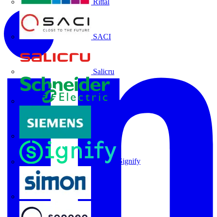
Rittal
SACI
Salicru
Schneider Electric
Siemens
Signify
SIMON