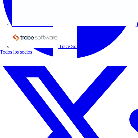
Trace Software
Todos los socios