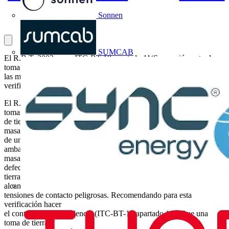
Sonnen
SUMCAB
El R.B.T. 2002 en su ITC-BT-18 apartado 11(Separación entre las
tomas de tierra de las masas de las instalaciones de utilización y de
las masas de un centro de transformación), nos indica que se
verificará que ambas masas no estén unidas para ...
El R.B.T. 2002 en su ITC-BT-18 apartado 11(Separación entre las
tomas
de tierra de las masas de las instalaciones de utilización y de las
masas
de un centro de transformación), nos indica que se verificará que
ambas
masas no estén unidas para evitar que cuando se produzca un
defecto a
tierra en el C.T. las masas de la instalación de utilización no
alcancen
tensiones de contacto peligrosas. Recomendando para esta
verificación hacer
el control de independencia (ITC-BT-18 apartado 10): Que una
toma de tierra