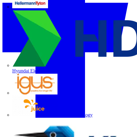
HellermannTyton
Hyundai Electric
igus
Juice Technology