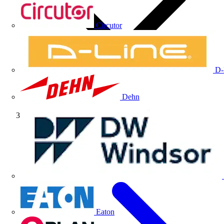
Circutor
D-
Dehn
Índice
Eaton