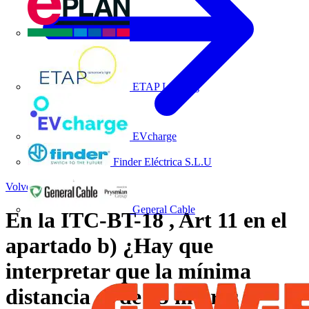
EPLAN
ETAP Lighting
EVcharge
Finder Eléctrica S.L.U
Volver a Noticias
General Cable
En la ITC-BT-18 , Art 11 en el
apartado b) ¿Hay que
interpretar que la mínima
distancia es de 15 metros