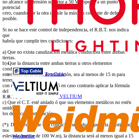
no alcance una tensión superior a 50 V respecto a un punto de
potencial
cero, cuando por la otra circule la máxima corriente de defecto
posible.
Si no se hace este control de independencia, el R.B.T. nos indica
que
habría que cumplir tres condiciones:
a) Que no exista canalización metálica conductora entre ambas
tierras.
b) Que la distancia entre ambas tierras u otros elementos
conductores (**)
Top Cable
enterrados en el local de utilización, sea al menos de 15 m para
terrenos
con resistividad < 100 W.m ó en caso contrario aplicar la fórmula
del
VELTIUM
R.B.T.(*)
c) Que el C.T. esté aislado ó que sus elementos metálicos no estén
unidos a
los del local de utilización.
(*): De la lectura de esta condición se deduce que si la resistividad
no
eslevada (menor de 100 W.m), la distancia será al menos igual a 15
Weidmüller