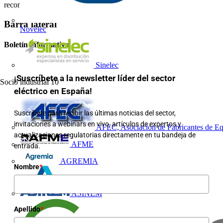
recomendable optar por la solución de tierras independientes.
Barra lateral
Novelec
Boletín informativo
Sinelec
¡Suscríbete a la newsletter líder del sector
Socio industrial
10
eléctrico en España!
Suscríbete para recibir las últimas noticias del sector,
invitaciones a webinars en vivo, artículos de expertos y
AFEC, Asociación de Fabricantes de Eq
actualizaciones regulatorias directamente en tu bandeja de
AFME
entrada.
AGREMIA
Nombre
*
ASINEM
Apellido
*