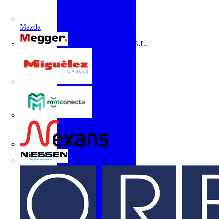
Mazda
Megger Instruments S.L.
Miguélez
mmconecta
Nexans
Niessen