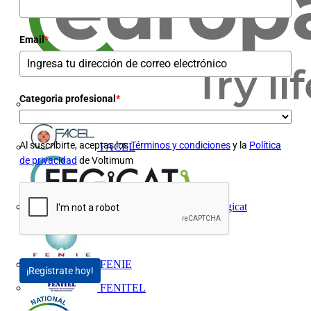
Email
*
Categoria profesional
*
Europacable
Al suscribirte, aceptas los
Términos y condiciones
y la
Política
FACEL
de privacidad
de Voltimum
Fegicat
FENIE
¡Regístrate hoy!
FENITEL