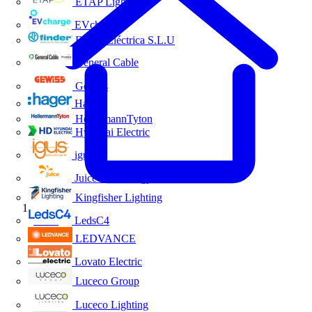
ETAP Lighting
EVcharge
Finder Eléctrica S.L.U
General Cable
Gewiss
Hager
HellermannTyton
Hyundai Electric
igus
Juice Technology
Kingfisher Lighting
Inicio
LedsC4
LEDVANCE
Lovato Electric
Luceco Group
Luceco Lighting