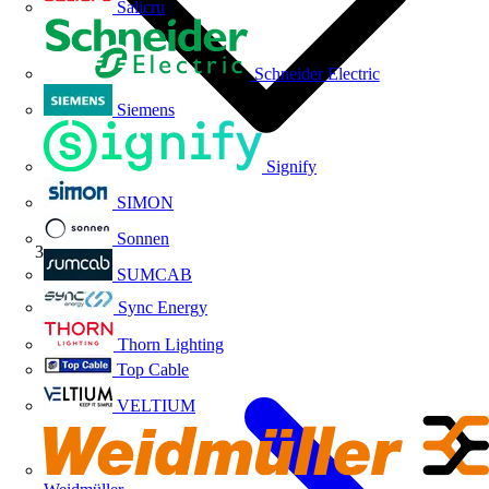
Salicru
Schneider Electric
Siemens
Signify
SIMON
Sonnen
Volti TV
SUMCAB
Sync Energy
Thorn Lighting
Top Cable
VELTIUM