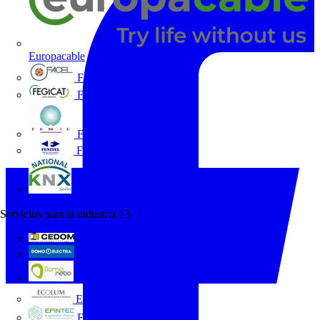
Europacable
FACEL
Fegicat
FENIE
FENITEL
KNX España
Servicios para la industria
13
CEDOM
Domo Electra
Domonetio
Ecolum
Efintec