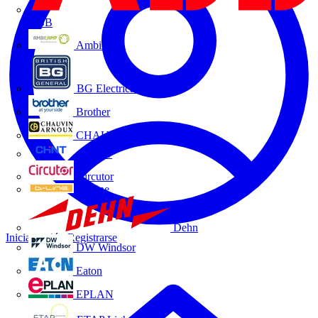
ABB
Ambilamp
BG Electrical
Brother
CHAUVIN ARNOUX
CHINT
Circutor
D-Line
Dehn
Iniciar sesión
Registrarse
DW Windsor
Eaton
EPLAN