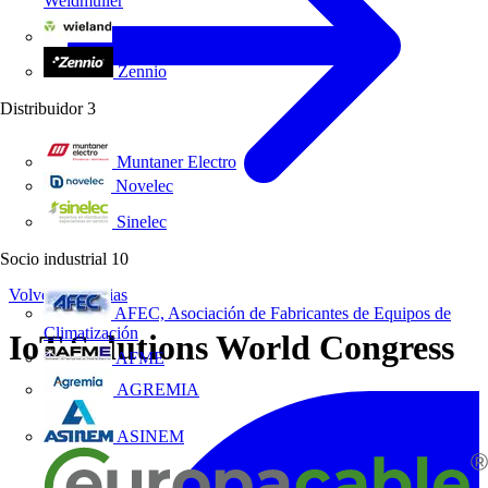
Weidmüller
Wieland Electric
Zennio
Distribuidor
3
Muntaner Electro
Novelec
Sinelec
Socio industrial
10
Volver a Noticias
AFEC, Asociación de Fabricantes de Equipos de
Climatización
IoT Solutions World Congress
AFME
AGREMIA
ASINEM