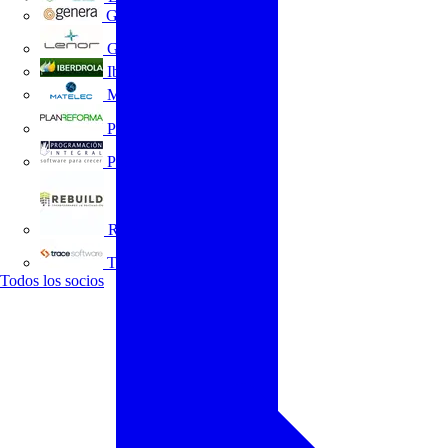
GENERA
Grupo Lenor
Iberdrola
MATELEC
Plan Reforma
Programación Integral
REBUILD
Trace Software
Todos los socios