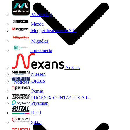
Masterplug
Mazda
Megger Instruments S.L.
Miguélez
mmconecta
Nexans
Niessen
ORBIS
Noticias
Pemsa
PHOENIX CONTACT, S.A.U.
Prysmian
Rittal
SACI