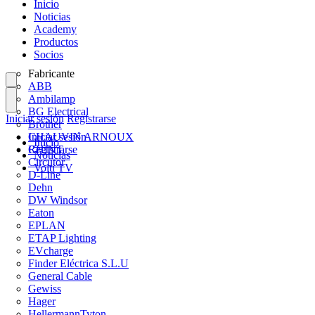
Inicio
Noticias
Academy
Productos
Socios
Fabricante
ABB
Ambilamp
BG Electrical
Iniciar sesión
Registrarse
Brother
CHAUVIN ARNOUX
Iniciar sesión
Inicio
CHINT
Registrarse
Noticias
Circutor
Volti TV
D-Line
Dehn
DW Windsor
Eaton
EPLAN
ETAP Lighting
EVcharge
Finder Eléctrica S.L.U
General Cable
Gewiss
Hager
HellermannTyton