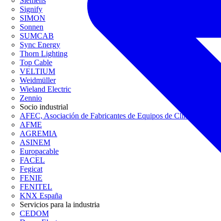
Siemens
Signify
SIMON
Sonnen
SUMCAB
Sync Energy
Thorn Lighting
Top Cable
VELTIUM
Weidmüller
Wieland Electric
Zennio
Socio industrial
AFEC, Asociación de Fabricantes de Equipos de Climatización
AFME
AGREMIA
ASINEM
Europacable
FACEL
Fegicat
FENIE
FENITEL
KNX España
Servicios para la industria
CEDOM