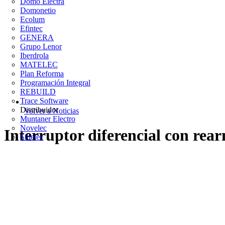
Domo Electra
Domonetio
Ecolum
Efintec
GENERA
Grupo Lenor
Iberdrola
MATELEC
Plan Reforma
Programación Integral
REBUILD
Trace Software
Distribuidor
Volver a Noticias
Muntaner Electro
Novelec
Interruptor diferencial con rea
Sinelec