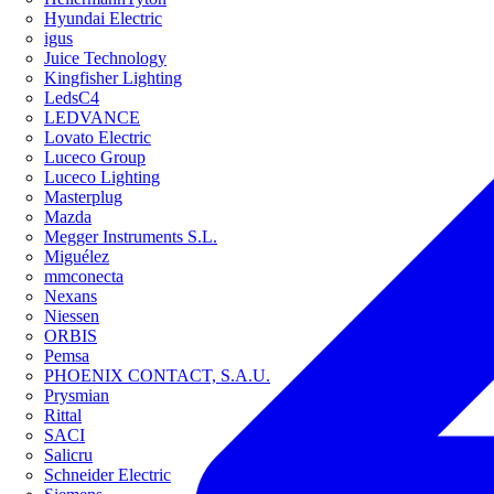
Hyundai Electric
igus
Juice Technology
Kingfisher Lighting
LedsC4
LEDVANCE
Lovato Electric
Luceco Group
Luceco Lighting
Masterplug
Mazda
Megger Instruments S.L.
Miguélez
mmconecta
Nexans
Niessen
ORBIS
Pemsa
PHOENIX CONTACT, S.A.U.
Prysmian
Rittal
SACI
Salicru
Schneider Electric