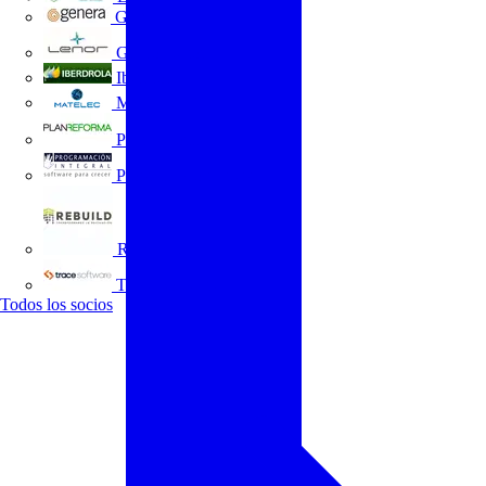
GENERA
Grupo Lenor
Iberdrola
MATELEC
Plan Reforma
Programación Integral
REBUILD
Trace Software
Todos los socios