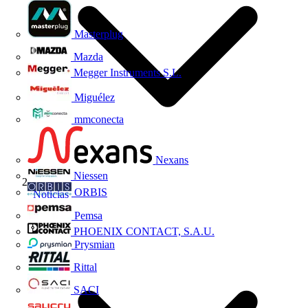
Masterplug
Mazda
Megger Instruments S.L.
Miguélez
mmconecta
Nexans
Niessen
ORBIS
Noticias
Pemsa
PHOENIX CONTACT, S.A.U.
Prysmian
Rittal
SACI