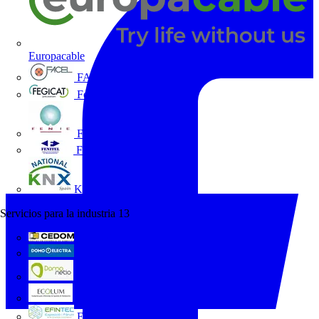
Europacable
FACEL
Fegicat
FENIE
FENITEL
KNX España
Servicios para la industria
13
CEDOM
Domo Electra
Domonetio
Ecolum
Efintec