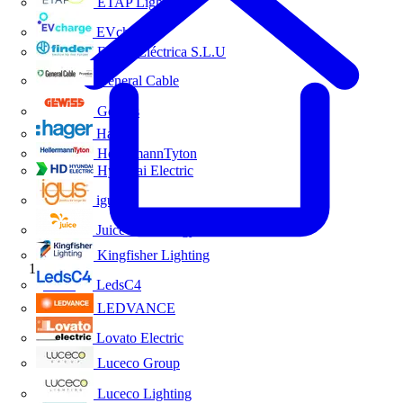
ETAP Lighting
EVcharge
Finder Eléctrica S.L.U
General Cable
Gewiss
Hager
HellermannTyton
Hyundai Electric
igus
Juice Technology
Kingfisher Lighting
Inicio
LedsC4
LEDVANCE
Lovato Electric
Luceco Group
Luceco Lighting