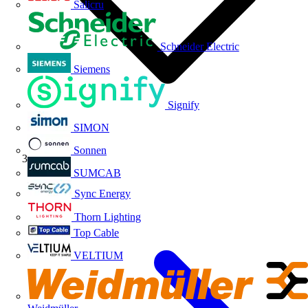
Salicru
Schneider Electric
Siemens
Signify
SIMON
Sonnen
Tutorial
SUMCAB
Sync Energy
Thorn Lighting
Top Cable
VELTIUM