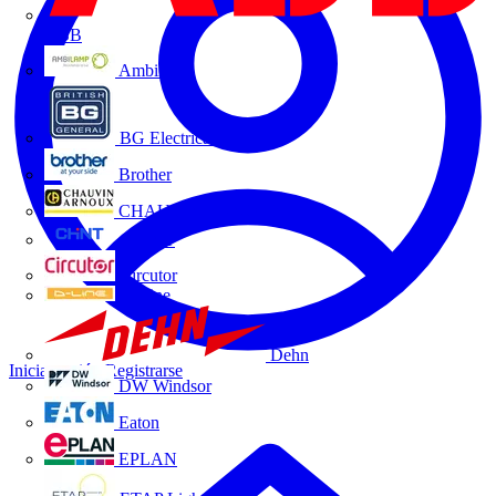
ABB
Ambilamp
BG Electrical
Brother
CHAUVIN ARNOUX
CHINT
Circutor
D-Line
Dehn
Iniciar sesión
Registrarse
DW Windsor
Eaton
EPLAN