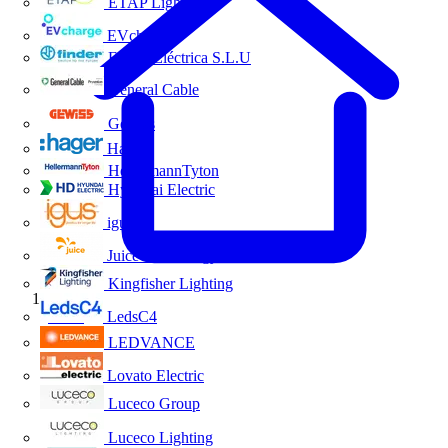
ETAP Lighting
EVcharge
Finder Eléctrica S.L.U
General Cable
Gewiss
Hager
HellermannTyton
Hyundai Electric
igus
Juice Technology
Kingfisher Lighting
Inicio
LedsC4
LEDVANCE
Lovato Electric
Luceco Group
Luceco Lighting