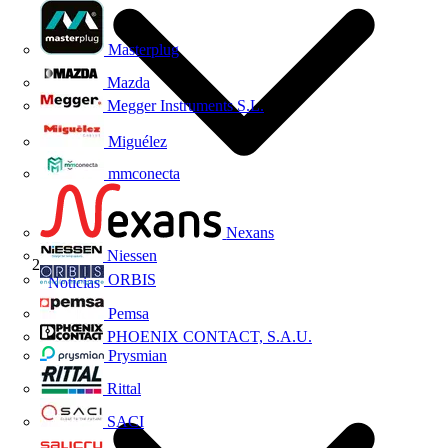
Masterplug
Mazda
Megger Instruments S.L.
Miguélez
mmconecta
Nexans
Niessen
ORBIS
Noticias
Pemsa
PHOENIX CONTACT, S.A.U.
Prysmian
Rittal
SACI