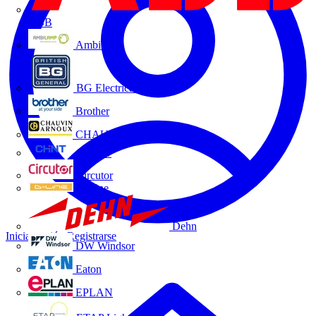
ABB
Ambilamp
BG Electrical
Brother
CHAUVIN ARNOUX
CHINT
Circutor
D-Line
Dehn
Iniciar sesión
Registrarse
DW Windsor
Eaton
EPLAN