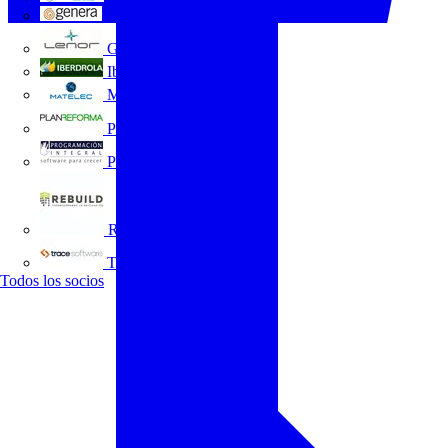
GENERA
Grupo Lenor
Iberdrola
MATELEC
Plan Reforma
Programación Integral
REBUILD
Trace Software
Todos los socios