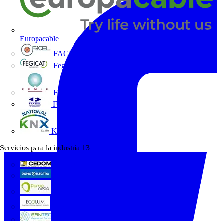
Europacable
FACEL
Fegicat
FENIE
FENITEL
KNX España
Servicios para la industria
13
CEDOM
Domo Electra
Domonetio
Ecolum
Efintec