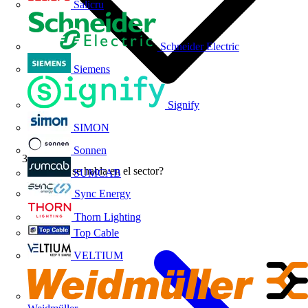
Salicru
Schneider Electric
Siemens
Signify
SIMON
Sonnen
¿De qué se habla en el sector?
SUMCAB
Sync Energy
Thorn Lighting
Top Cable
VELTIUM