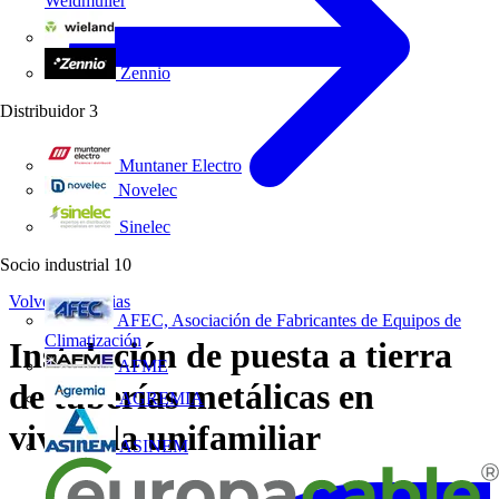
Weidmüller
Wieland Electric
Zennio
Distribuidor
3
Muntaner Electro
Novelec
Sinelec
Socio industrial
10
Volver a Noticias
AFEC, Asociación de Fabricantes de Equipos de
Climatización
Instalación de puesta a tierra
AFME
de tuberías metálicas en
AGREMIA
vivienda unifamiliar
ASINEM