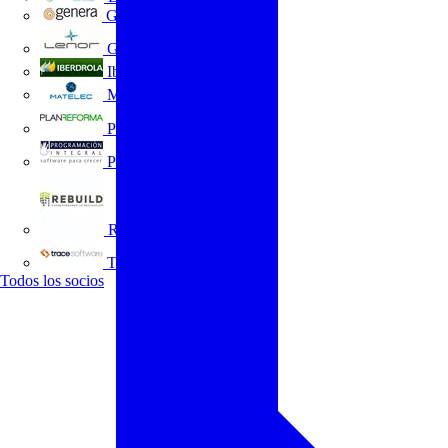
GENERA
Grupo Lenor
Iberdrola
MATELEC
Plan Reforma
Programación Integral
REBUILD
Trace Software
Todos los socios