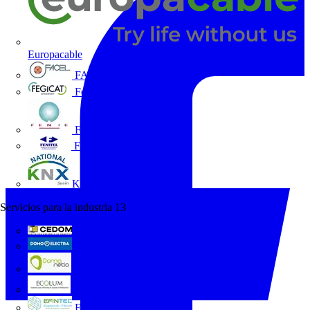
Europacable
FACEL
Fegicat
FENIE
FENITEL
KNX España
Servicios para la industria
13
CEDOM
Domo Electra
Domonetio
Ecolum
Efintec