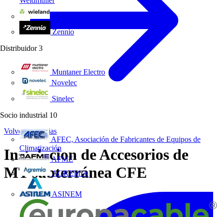
Weidmüller
Wieland Electric
Zennio
Distribuidor
3
Muntaner Electro
Novelec
Sinelec
Socio industrial
10
Volver a Noticias
AFEC, Asociación de Fabricantes de Equipos de
Climatización
Instalacion de Accesorios de
AFME
MT subterránea CFE
AGREMIA
ASINEM