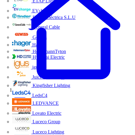
ETAP Lighting
EVcharge
Finder Eléctrica S.L.U
General Cable
Gewiss
Hager
HellermannTyton
Hyundai Electric
igus
Juice Technology
Kingfisher Lighting
Inicio
LedsC4
LEDVANCE
Lovato Electric
Luceco Group
Luceco Lighting