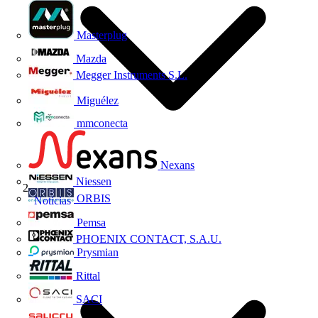
Masterplug
Mazda
Megger Instruments S.L.
Miguélez
mmconecta
Nexans
Niessen
ORBIS
Noticias
Pemsa
PHOENIX CONTACT, S.A.U.
Prysmian
Rittal
SACI