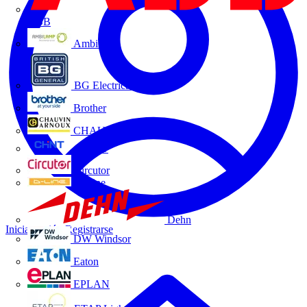
ABB
Ambilamp
BG Electrical
Brother
CHAUVIN ARNOUX
CHINT
Circutor
D-Line
Dehn
Iniciar sesión
Registrarse
DW Windsor
Eaton
EPLAN