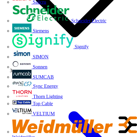
Salicru
Schneider Electric
Siemens
Signify
SIMON
Sonnen
Volti TV
SUMCAB
Sync Energy
Thorn Lighting
Top Cable
VELTIUM