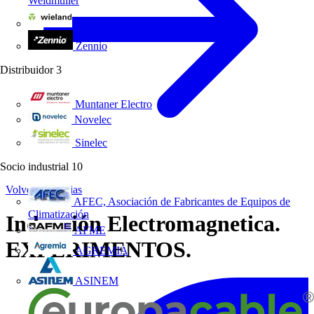
Weidmüller
Wieland Electric
Zennio
Distribuidor
3
Muntaner Electro
Novelec
Sinelec
Socio industrial
10
Volver a Noticias
AFEC, Asociación de Fabricantes de Equipos de
Climatización
Inducción Electromagnetica.
AFME
EXPERIMENTOS.
AGREMIA
ASINEM