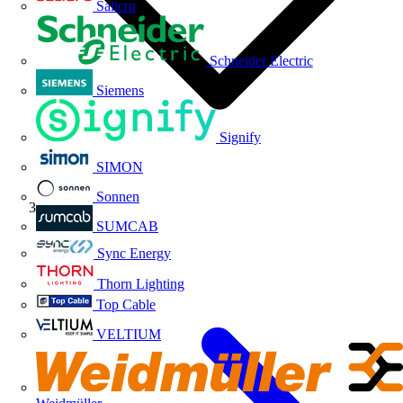
Salicru
Schneider Electric
Siemens
Signify
SIMON
Sonnen
Volti TV
SUMCAB
Sync Energy
Thorn Lighting
Top Cable
VELTIUM