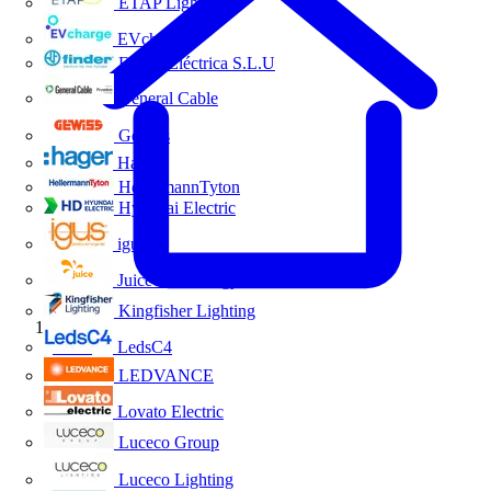
ETAP Lighting
EVcharge
Finder Eléctrica S.L.U
General Cable
Gewiss
Hager
HellermannTyton
Hyundai Electric
igus
Juice Technology
Kingfisher Lighting
Inicio
LedsC4
LEDVANCE
Lovato Electric
Luceco Group
Luceco Lighting