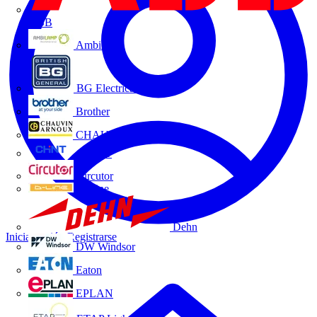
ABB
Ambilamp
BG Electrical
Brother
CHAUVIN ARNOUX
CHINT
Circutor
D-Line
Dehn
Iniciar sesión
Registrarse
DW Windsor
Eaton
EPLAN