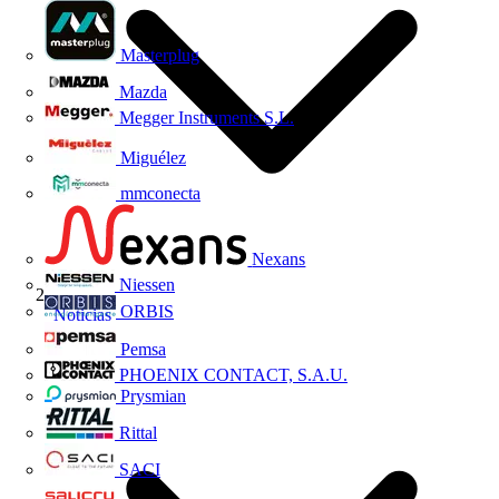
Masterplug
Mazda
Megger Instruments S.L.
Miguélez
mmconecta
Nexans
Niessen
ORBIS
Noticias
Pemsa
PHOENIX CONTACT, S.A.U.
Prysmian
Rittal
SACI