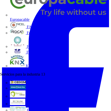
Europacable
FACEL
Fegicat
FENIE
FENITEL
KNX España
Servicios para la industria
13
CEDOM
Domo Electra
Domonetio
Ecolum
Efintec