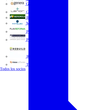
GENERA
Grupo Lenor
Iberdrola
MATELEC
Plan Reforma
Programación Integral
REBUILD
Trace Software
Todos los socios