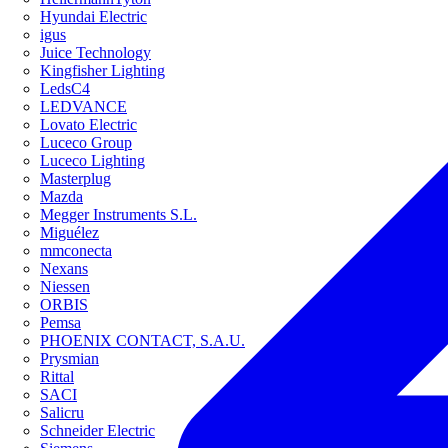
Hyundai Electric
igus
Juice Technology
Kingfisher Lighting
LedsC4
LEDVANCE
Lovato Electric
Luceco Group
Luceco Lighting
Masterplug
Mazda
Megger Instruments S.L.
Miguélez
mmconecta
Nexans
Niessen
ORBIS
Pemsa
PHOENIX CONTACT, S.A.U.
Prysmian
Rittal
SACI
Salicru
Schneider Electric