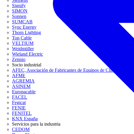
Siemens
Signify
SIMON
Sonnen
SUMCAB
Sync Energy
Thorn Lighting
Top Cable
VELTIUM
Weidmüller
Wieland Electric
Zennio
Socio industrial
AFEC, Asociación de Fabricantes de Equipos de Climatización
AFME
AGREMIA
ASINEM
Europacable
FACEL
Fegicat
FENIE
FENITEL
KNX España
Servicios para la industria
CEDOM