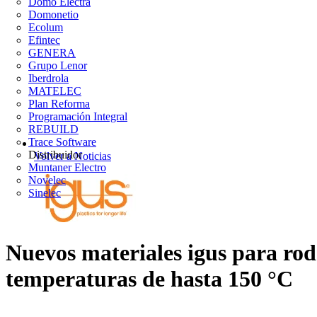
Domo Electra
Domonetio
Ecolum
Efintec
GENERA
Grupo Lenor
Iberdrola
MATELEC
Plan Reforma
Programación Integral
REBUILD
Trace Software
Distribuidor
Volver a Noticias
Muntaner Electro
Novelec
Sinelec
Nuevos materiales igus para roda
temperaturas de hasta 150 °C