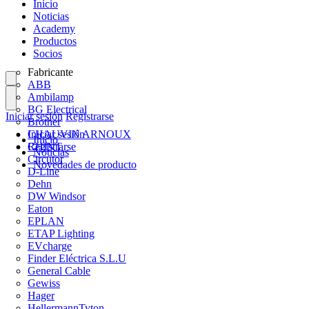
Inicio
Noticias
Academy
Productos
Socios
Fabricante
ABB
Ambilamp
BG Electrical
Iniciar sesión
Registrarse
Brother
CHAUVIN ARNOUX
Iniciar sesión
Inicio
CHINT
Registrarse
Noticias
Circutor
Novedades de producto
D-Line
Dehn
DW Windsor
Eaton
EPLAN
ETAP Lighting
EVcharge
Finder Eléctrica S.L.U
General Cable
Gewiss
Hager
HellermannTyton