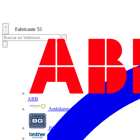
Fabricante
55
ABB
Ambilamp
BG Electrical
Brother