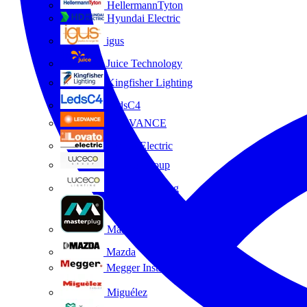
HellermannTyton
Hyundai Electric
igus
Juice Technology
Kingfisher Lighting
LedsC4
LEDVANCE
Lovato Electric
Luceco Group
Luceco Lighting
Masterplug
Mazda
Megger Instruments S.L.
Miguélez