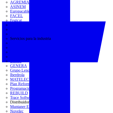
AGREMIA
ASINEM
Europacable
FACEL
Fegicat
FENIE
FENITEL
KNX España
Servicios para la industria
CEDOM
Domo Electra
Domonetio
Ecolum
Efintec
GENERA
Grupo Lenor
Iberdrola
MATELEC
Plan Reforma
Programación Integral
REBUILD
Trace Software
Distribuidor
Muntaner Electro
Novelec