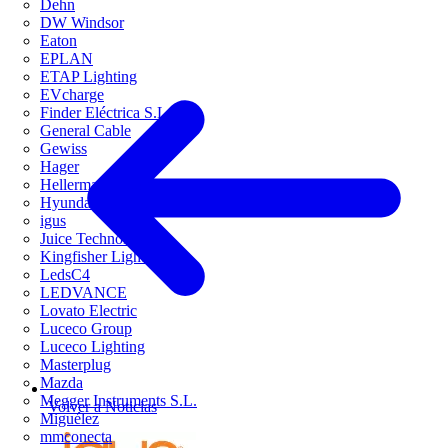
Dehn
DW Windsor
Eaton
EPLAN
ETAP Lighting
EVcharge
Finder Eléctrica S.L.U
General Cable
Gewiss
Hager
HellermannTyton
Hyundai Electric
igus
Juice Technology
Kingfisher Lighting
LedsC4
LEDVANCE
Lovato Electric
Luceco Group
Luceco Lighting
Masterplug
Mazda
Megger Instruments S.L.
Volver a Noticias
Miguélez
mmconecta