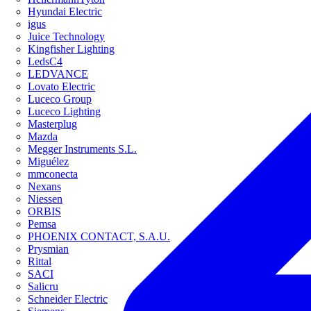
Hyundai Electric
igus
Juice Technology
Kingfisher Lighting
LedsC4
LEDVANCE
Lovato Electric
Luceco Group
Luceco Lighting
Masterplug
Mazda
Megger Instruments S.L.
Miguélez
mmconecta
Nexans
Niessen
ORBIS
Pemsa
PHOENIX CONTACT, S.A.U.
Prysmian
Rittal
SACI
Salicru
Schneider Electric