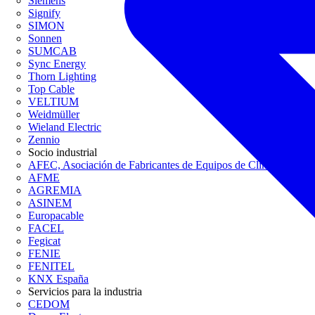
Siemens
Signify
SIMON
Sonnen
SUMCAB
Sync Energy
Thorn Lighting
Top Cable
VELTIUM
Weidmüller
Wieland Electric
Zennio
Socio industrial
AFEC, Asociación de Fabricantes de Equipos de Climatización
AFME
AGREMIA
ASINEM
Europacable
FACEL
Fegicat
FENIE
FENITEL
KNX España
Servicios para la industria
CEDOM