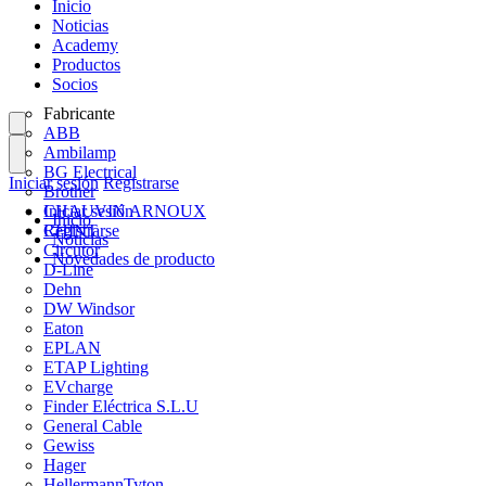
Inicio
Noticias
Academy
Productos
Socios
Fabricante
ABB
Ambilamp
BG Electrical
Iniciar sesión
Registrarse
Brother
CHAUVIN ARNOUX
Iniciar sesión
Inicio
CHINT
Registrarse
Noticias
Circutor
Novedades de producto
D-Line
Dehn
DW Windsor
Eaton
EPLAN
ETAP Lighting
EVcharge
Finder Eléctrica S.L.U
General Cable
Gewiss
Hager
HellermannTyton