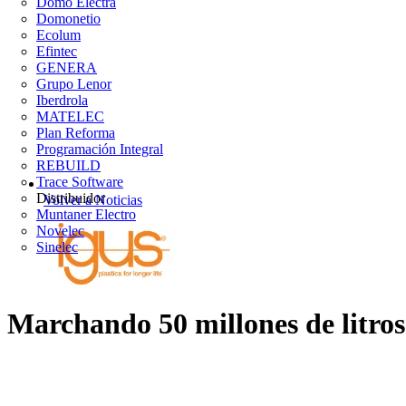
Domo Electra
Domonetio
Ecolum
Efintec
GENERA
Grupo Lenor
Iberdrola
MATELEC
Plan Reforma
Programación Integral
REBUILD
Trace Software
Distribuidor
Volver a Noticias
Muntaner Electro
Novelec
Sinelec
Marchando 50 millones de litros