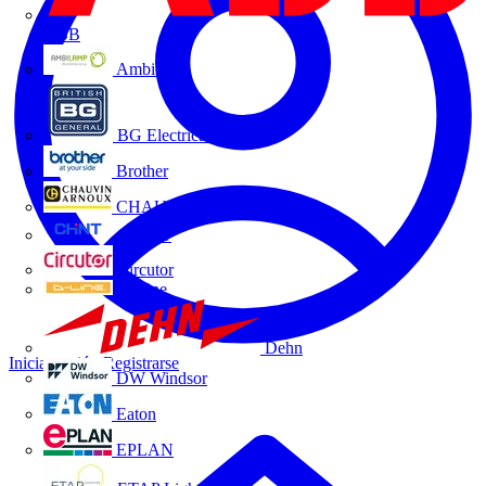
ABB
Ambilamp
BG Electrical
Brother
CHAUVIN ARNOUX
CHINT
Circutor
D-Line
Dehn
Iniciar sesión
Registrarse
DW Windsor
Eaton
EPLAN