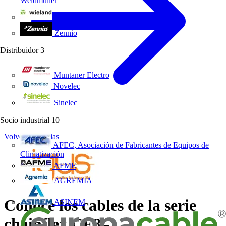
Weidmüller
Wieland Electric
Zennio
Distribuidor
3
Muntaner Electro
Novelec
Sinelec
Socio industrial
10
Volver a Noticias
AFEC, Asociación de Fabricantes de Equipos de
Climatización
AFME
AGREMIA
Conoce los cables de la serie
ASINEM
chainflex CF8–