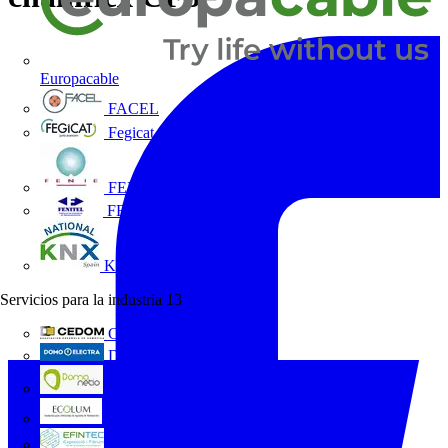
Europacable
FACEL
Fegicat
FENIE
FENITEL
KNX España
Servicios para la industria
13
CEDOM
Domo Electra
Domonetio
Ecolum
Efintec