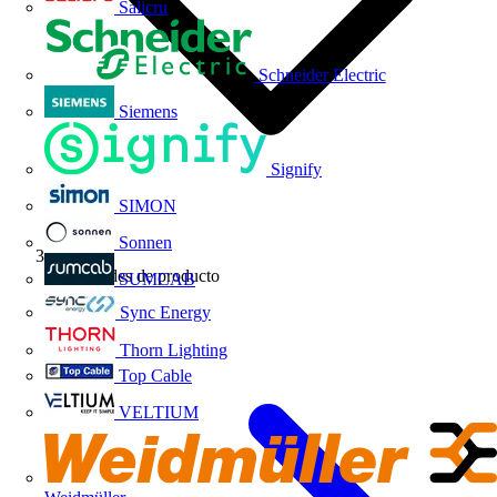
Salicru
Schneider Electric
Siemens
Signify
SIMON
Sonnen
Novedades de producto
SUMCAB
Sync Energy
Thorn Lighting
Top Cable
VELTIUM