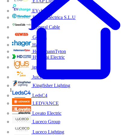
ETAP Lighting
EVcharge
Finder Eléctrica S.L.U
General Cable
Gewiss
Hager
HellermannTyton
Hyundai Electric
igus
Juice Technology
Kingfisher Lighting
Inicio
LedsC4
LEDVANCE
Lovato Electric
Luceco Group
Luceco Lighting