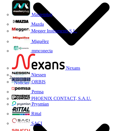
Masterplug
Mazda
Megger Instruments S.L.
Miguélez
mmconecta
Nexans
Niessen
ORBIS
Noticias
Pemsa
PHOENIX CONTACT, S.A.U.
Prysmian
Rittal
SACI