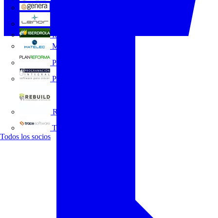
GENERA
Grupo Lenor
Iberdrola
MATELEC
Plan Reforma
Programación Integral
REBUILD
Trace Software
Todos los socios