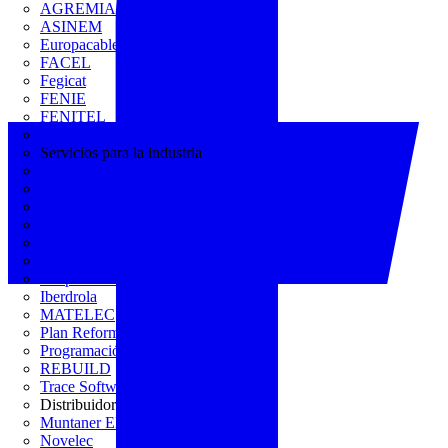
AGREMIA
ASINEM
Europacable
FACEL
Fegicat
FENIE
FENITEL
KNX España
Servicios para la industria
CEDOM
Domo Electra
Domonetio
Ecolum
Efintec
GENERA
Grupo Lenor
Iberdrola
MATELEC
Plan Reforma
Programación Integral
REBUILD
Trace Software
Distribuidor
Muntaner Electro
Novelec