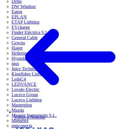
Dehn
DW Windsor
Eaton
EPLAN
ETAP Lighting
EVcharge
Finder Eléctrica S.L.U
General Cable
Gewiss
Hager
HellermannTyton
Hyundai Electric
igus
Juice Technology
Kingfisher Lighting
LedsC4
LEDVANCE
Lovato Electric
Luceco Group
Luceco Lighting
Masterplug
Mazda
Megger Instruments S.L.
Volver a Noticias
Miguélez
mmconecta