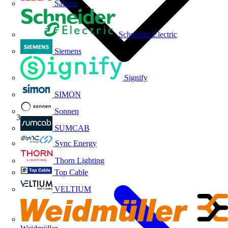
Salicru
Schneider Electric
Siemens
Signify
SIMON
Sonnen
Volti TV
SUMCAB
Sync Energy
Thorn Lighting
Top Cable
VELTIUM