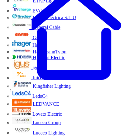
ETAP Lighting
EVcharge
Finder Eléctrica S.L.U
General Cable
Gewiss
Hager
HellermannTyton
Hyundai Electric
igus
Juice Technology
Kingfisher Lighting
Inicio
LedsC4
LEDVANCE
Lovato Electric
Luceco Group
Luceco Lighting