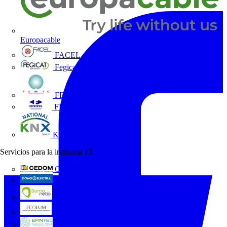
Europacable
FACEL
Fegicat
FENIE
FENITEL
KNX España
Servicios para la industria
13
CEDOM
Domo Electra
Domonetio
Ecolum
Efintec