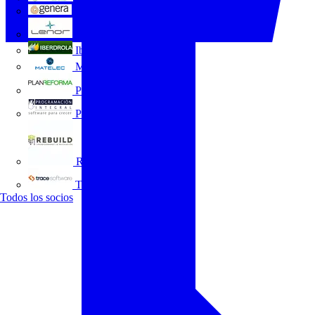
GENERA
Grupo Lenor
Iberdrola
MATELEC
Plan Reforma
Programación Integral
REBUILD
Trace Software
Todos los socios