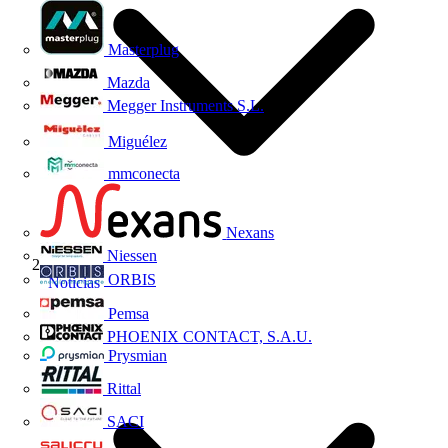
Masterplug
Mazda
Megger Instruments S.L.
Miguélez
mmconecta
Nexans
Niessen
ORBIS
Noticias
Pemsa
PHOENIX CONTACT, S.A.U.
Prysmian
Rittal
SACI