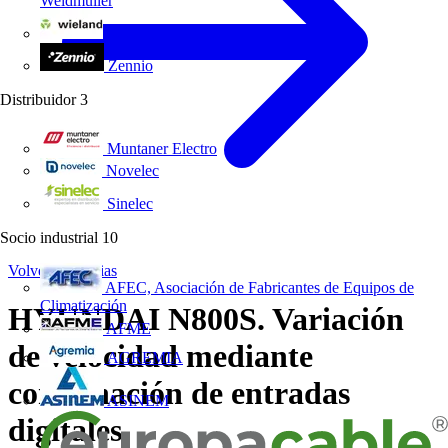
Weidmüller
Wieland Electric
Zennio
Distribuidor
3
Muntaner Electro
Novelec
Sinelec
Socio industrial
10
Volver a Noticias
AFEC, Asociación de Fabricantes de Equipos de
Climatización
HYUNDAI N800S. Variación
AFME
de velocidad mediante
AGREMIA
combinación de entradas
ASINEM
digitales