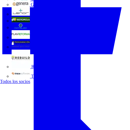
GENERA
Grupo Lenor
Iberdrola
MATELEC
Plan Reforma
Programación Integral
REBUILD
Trace Software
Todos los socios