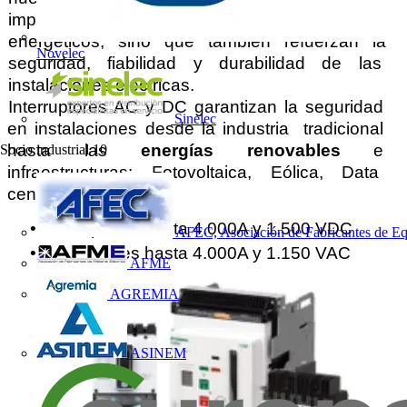
impulsan la optimización de los recursos  
energéticos, sino que también refuerzan la 
Novelec
seguridad, fiabilidad y durabilidad de las  
instalaciones eléctricas.
Interruptores AC y DC garantizan la seguridad 
Sinelec
en instalaciones desde la industria  tradicional 
hasta las 
energías renovables 
e 
Socio industrial
10
infraestructuras: Fotovoltaica, Eólica, Data  
centers, BESS, etc.: 
• 
Interruptores hasta 4.000A y 1.500 VDC 
AFEC, Asociación de Fabricantes de Eq
• 
Interruptores hasta 4.000A y 1.150 VAC 
AFME
AGREMIA
ASINEM