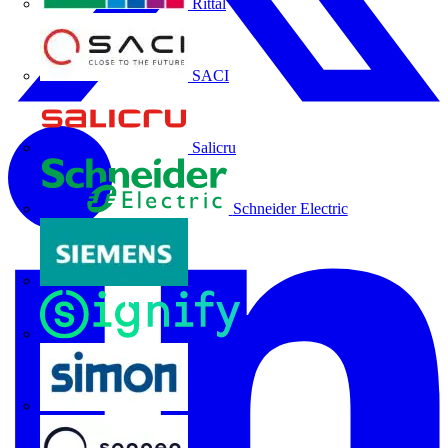
Rittal
SACI
Salicru
Schneider Electric
Siemens
Signify
SIMON