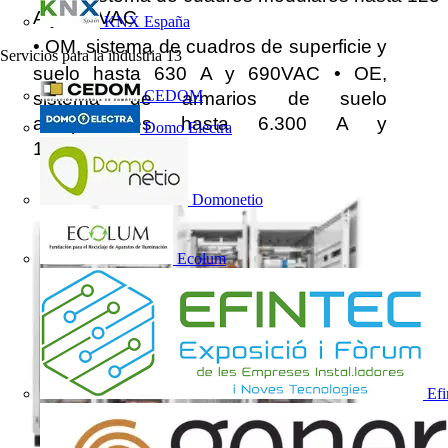
A y 415VAC 
KNX España
• 
OM, sistema de cuadros de superficie y 
Servicios para la industria
13
• 
suelo hasta 630 A y 690VAC 
OE, 
CEDOM
sistema de armarios de suelo 
autoportantes hasta 6.300 A y 
Domo Electra
1.000VAC 
Domonetio
Ecolum
Efi