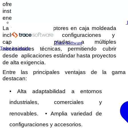
ofrecer máxima seguridad y  continuidad en 
instalaciones industriales, comerciales y de 
energías renovables. 
La familia de interruptores en caja moldeada 
incluye distintas configuraciones y  
capacidades adaptadas a múltiples 
Trace Software
Todos los socios
necesidades técnicas, permitiendo cubrir 
desde  aplicaciones estándar hasta proyectos 
de alta exigencia. 
Entre las principales ventajas de la gama 
destacan: 
• 
Alta adaptabilidad a entornos 
industriales, comerciales y 
• 
renovables.  
Amplia variedad de 
configuraciones y accesorios.  