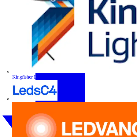
Kingfisher Lighting
LedsC4