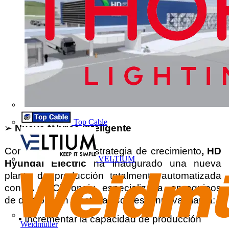
➢ 
Top Cable
Nueva fábrica inteligente 
Como parte de su estrategia de crecimiento
, HD 
VELTIUM
Hyundai Electric 
ha inaugurado una nueva 
planta de producción totalmente automatizada 
con IA en Cheongju, especializada  en equipos 
de distribución eléctrica. Con esta nueva planta: 
• 
Incrementar la capacidad de producción 
Weidmüller