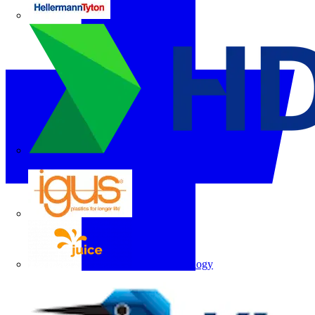
HellermannTyton
Hyundai Electric
igus
Juice Technology