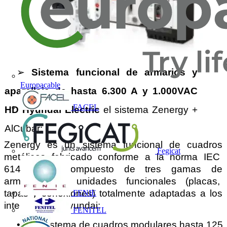
➢ 
Sistema funcional de armarios y 
Europacable
aparellaje de hasta 6.300 A y 1.000VAC 
FACEL
HD Hyundai Electric 
el sistema Zenergy + 
AlCubar: 
Zenergy es un sistema funcional de cuadros 
Fegicat
metálicos fabricado conforme a la norma IEC  
61439-1&2, compuesto de tres gamas de 
armarios con unidades funcionales (placas,  
tapas y conexiones) totalmente adaptadas a los 
FENIE
interruptores Hyundai: 
FENITEL
• 
ON, sistema de cuadros modulares hasta 125 