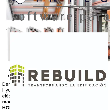
➢ 
Nueva generación de interruptores en 
caja moldeada 
Dentro de su apuesta por la innovación, HD 
Hyundai Electric amplía su gama de  protección 
eléctrica industrial con el nuevo 
Interruptor 
magnetotérmico + diferencial  caja moldeada 
HGE – CLASE A
, una solución diseñada para 