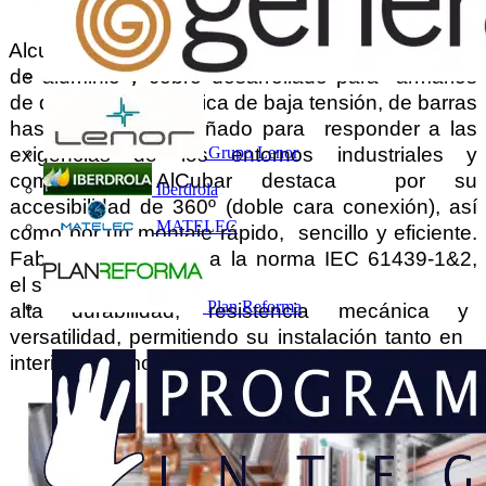
Alcubar es su innovador sistema de embarrado 
de aluminio y cobre desarrollado para  armarios 
de distribución eléctrica de baja tensión, de barras 
hasta 3.400 A. Diseñado para  responder a las 
Grupo Lenor
exigencias de los entornos industriales y 
comerciales, AlCubar destaca  por su 
Iberdrola
accesibilidad de 360º (doble cara conexión), así 
MATELEC
como por un montaje rápido,  sencillo y eficiente. 
Fabricado conforme a la norma IEC 61439-1&2, 
el sistema combina 
Plan Reforma
alta durabilidad, resistencia mecánica y 
versatilidad, permitiendo su instalación tanto en  
interiores como en exteriores.  