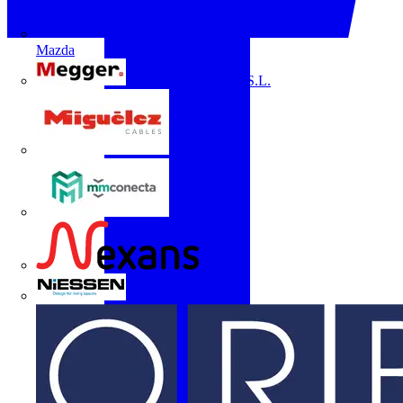
Mazda
Megger Instruments S.L.
Miguélez
mmconecta
Nexans
Niessen