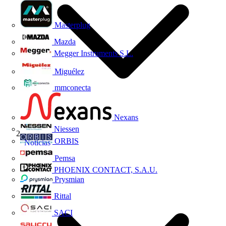
Masterplug
Mazda
Megger Instruments S.L.
Miguélez
mmconecta
Nexans
Niessen
ORBIS
Noticias
Pemsa
PHOENIX CONTACT, S.A.U.
Prysmian
Rittal
SACI