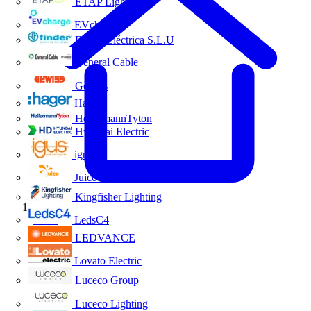
ETAP Lighting
EVcharge
Finder Eléctrica S.L.U
General Cable
Gewiss
Hager
HellermannTyton
Hyundai Electric
igus
Juice Technology
Kingfisher Lighting
Inicio
LedsC4
LEDVANCE
Lovato Electric
Luceco Group
Luceco Lighting