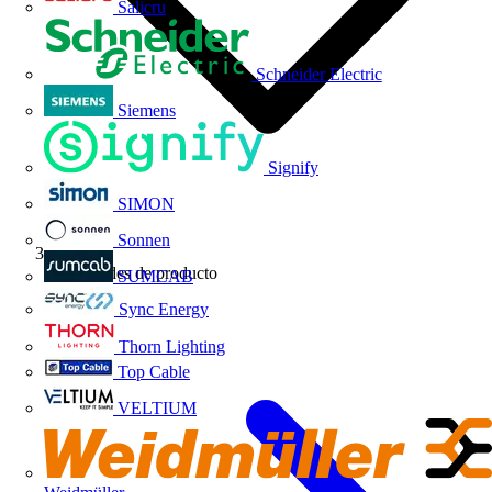
Salicru
Schneider Electric
Siemens
Signify
SIMON
Sonnen
Novedades de producto
SUMCAB
Sync Energy
Thorn Lighting
Top Cable
VELTIUM