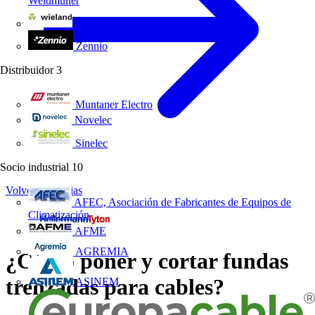
Weidmüller
Wieland Electric
Zennio
Distribuidor
3
Muntaner Electro
Novelec
Sinelec
Socio industrial
10
Volver a Noticias
AFEC, Asociación de Fabricantes de Equipos de
Climatización
AFME
AGREMIA
¿Cómo poner y cortar fundas
trenzadas para cables?
ASINEM