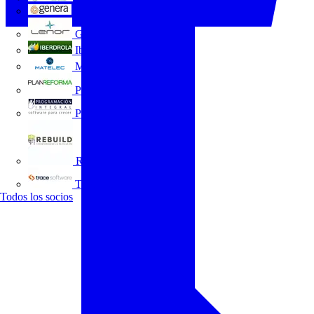
GENERA
Grupo Lenor
Iberdrola
MATELEC
Plan Reforma
Programación Integral
REBUILD
Trace Software
Todos los socios