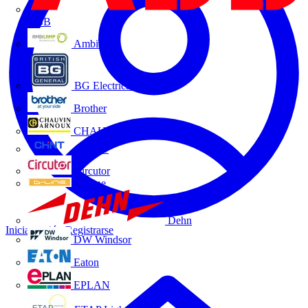
ABB
Ambilamp
BG Electrical
Brother
CHAUVIN ARNOUX
CHINT
Circutor
D-Line
Dehn
Iniciar sesión
Registrarse
DW Windsor
Eaton
EPLAN