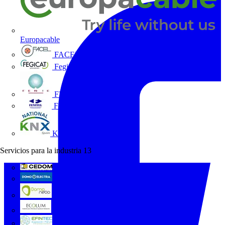
Europacable
FACEL
Fegicat
FENIE
FENITEL
KNX España
Servicios para la industria
13
CEDOM
Domo Electra
Domonetio
Ecolum
Efintec