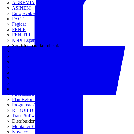
AGREMIA
ASINEM
Europacable
FACEL
Fegicat
FENIE
FENITEL
KNX España
Servicios para la industria
CEDOM
Domo Electra
Domonetio
Ecolum
Efintec
GENERA
Grupo Lenor
Iberdrola
MATELEC
Plan Reforma
Programación Integral
REBUILD
Trace Software
Distribuidor
Muntaner Electro
Novelec