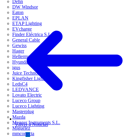
Dehn
DW Windsor
Eaton
EPLAN
ETAP Lighting
EVcharge
Finder Eléctrica S.L.U
General Cable
Gewiss
Hager
HellermannTyton
Hyundai Electric
igus
Juice Technology
Kingfisher Lighting
LedsC4
LEDVANCE
Lovato Electric
Luceco Group
Luceco Lighting
Masterplug
Mazda
Megger Instruments S.L.
Volver a Noticias
Miguélez
mmconecta