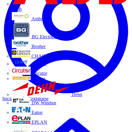
ABB
Ambilamp
BG Electrical
Brother
CHAUVIN ARNOUX
CHINT
Circutor
D-Line
Dehn
Iniciar sesión
Registrarse
DW Windsor
Eaton
EPLAN