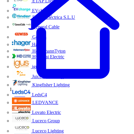
ETAP Lighting
EVcharge
Finder Eléctrica S.L.U
General Cable
Gewiss
Hager
HellermannTyton
Hyundai Electric
igus
Juice Technology
Kingfisher Lighting
Inicio
LedsC4
LEDVANCE
Lovato Electric
Luceco Group
Luceco Lighting