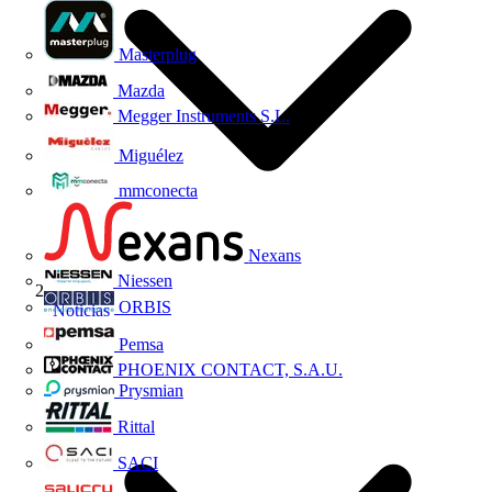
Masterplug
Mazda
Megger Instruments S.L.
Miguélez
mmconecta
Nexans
Niessen
ORBIS
Noticias
Pemsa
PHOENIX CONTACT, S.A.U.
Prysmian
Rittal
SACI