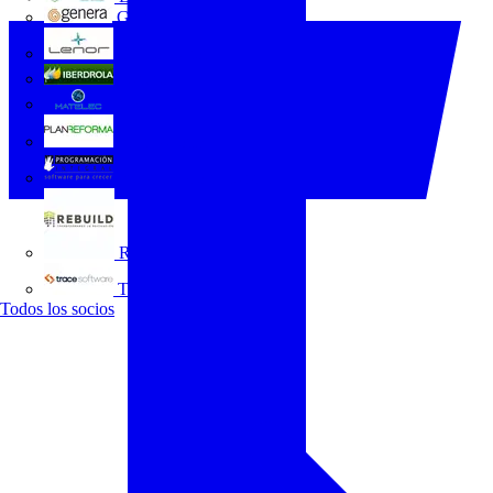
GENERA
Grupo Lenor
Iberdrola
MATELEC
Plan Reforma
Programación Integral
REBUILD
Trace Software
Todos los socios