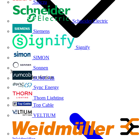
Salicru
Schneider Electric
Siemens
Signify
SIMON
Sonnen
Novedades técnicas
SUMCAB
Sync Energy
Thorn Lighting
Top Cable
VELTIUM