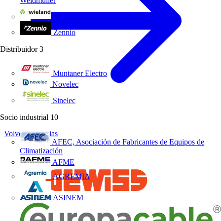
Weidmüller
Wieland Electric
Zennio
Distribuidor
3
Muntaner Electro
Novelec
Sinelec
Socio industrial
10
Volver a Noticias
AFEC, Asociación de Fabricantes de Equipos de
Climatización
AFME
AGREMIA
ASINEM