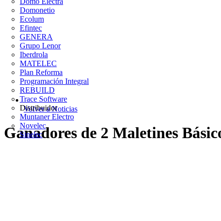
Domo Electra
Domonetio
Ecolum
Efintec
GENERA
Grupo Lenor
Iberdrola
MATELEC
Plan Reforma
Programación Integral
REBUILD
Trace Software
Distribuidor
Volver a Noticias
Muntaner Electro
Novelec
Ganadores de 2 Maletines Básic
Sinelec