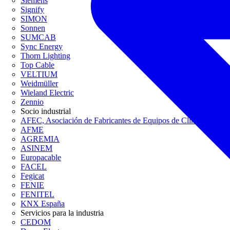
Siemens
Signify
SIMON
Sonnen
SUMCAB
Sync Energy
Thorn Lighting
Top Cable
VELTIUM
Weidmüller
Wieland Electric
Zennio
Socio industrial
AFEC, Asociación de Fabricantes de Equipos de Climatización
AFME
AGREMIA
ASINEM
Europacable
FACEL
Fegicat
FENIE
FENITEL
KNX España
Servicios para la industria
CEDOM