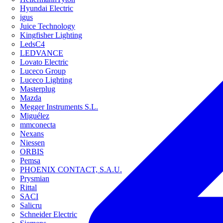
Hyundai Electric
igus
Juice Technology
Kingfisher Lighting
LedsC4
LEDVANCE
Lovato Electric
Luceco Group
Luceco Lighting
Masterplug
Mazda
Megger Instruments S.L.
Miguélez
mmconecta
Nexans
Niessen
ORBIS
Pemsa
PHOENIX CONTACT, S.A.U.
Prysmian
Rittal
SACI
Salicru
Schneider Electric