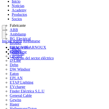
Inicio
Noticias
Academy
Productos
Socios
Fabricante
ABB
Ambilamp
BG Electrical
Iniciar sesión
Registrarse
Brother
CHAUVIN ARNOUX
Iniciar sesión
Inicio
CHINT
Registrarse
Noticias
Circutor
Noticias del sector eléctrico
D-Line
Dehn
DW Windsor
Eaton
EPLAN
ETAP Lighting
EVcharge
Finder Eléctrica S.L.U
General Cable
Gewiss
Hager
HellermannTyton