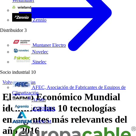
Weidmüller
Wieland Electric
Zennio
Distribuidor
3
Muntaner Electro
Novelec
Sinelec
Socio industrial
10
Volver a Noticias
AFEC, Asociación de Fabricantes de Equipos de
Climatización
El Foro Económico Mundial
AFME
identifica las 10 tecnologías
AGREMIA
emergentes más relevantes del
ASINEM
año 2016