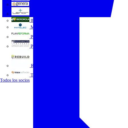
GENERA
Grupo Lenor
Iberdrola
MATELEC
Plan Reforma
Programación Integral
REBUILD
Trace Software
Todos los socios