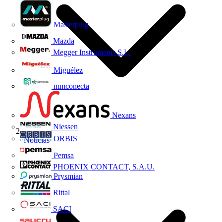
Masterplug
Mazda
Megger Instruments S.L.
Miguélez
mmconecta
Nexans
Niessen
ORBIS
Noticias
Pemsa
PHOENIX CONTACT, S.A.U.
Prysmian
Rittal
SACI