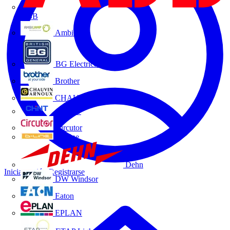
ABB
Ambilamp
BG Electrical
Brother
CHAUVIN ARNOUX
CHINT
Circutor
D-Line
Dehn
Iniciar sesión
Registrarse
DW Windsor
Eaton
EPLAN