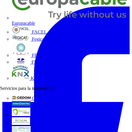
Europacable
FACEL
Fegicat
FENIE
FENITEL
KNX España
Servicios para la industria
13
CEDOM
Domo Electra
Domonetio
Ecolum
Efintec