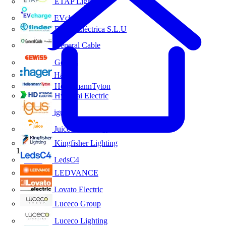
ETAP Lighting
EVcharge
Finder Eléctrica S.L.U
General Cable
Gewiss
Hager
HellermannTyton
Hyundai Electric
igus
Juice Technology
Kingfisher Lighting
Inicio
LedsC4
LEDVANCE
Lovato Electric
Luceco Group
Luceco Lighting