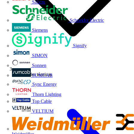
Salicru
Schneider Electric
Siemens
Signify
SIMON
Sonnen
Novedades técnicas
SUMCAB
Sync Energy
Thorn Lighting
Top Cable
VELTIUM