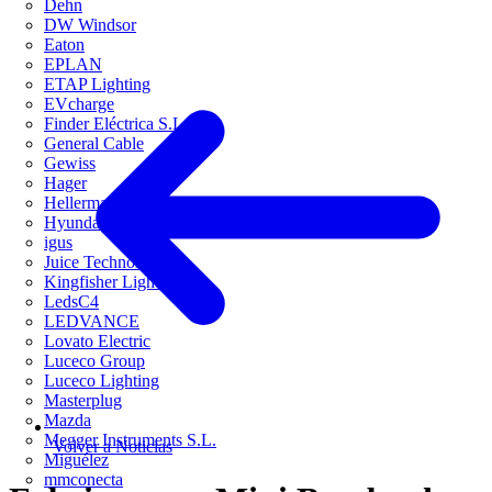
Dehn
DW Windsor
Eaton
EPLAN
ETAP Lighting
EVcharge
Finder Eléctrica S.L.U
General Cable
Gewiss
Hager
HellermannTyton
Hyundai Electric
igus
Juice Technology
Kingfisher Lighting
LedsC4
LEDVANCE
Lovato Electric
Luceco Group
Luceco Lighting
Masterplug
Mazda
Megger Instruments S.L.
Volver a Noticias
Miguélez
mmconecta