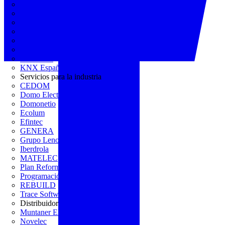
AGREMIA
ASINEM
Europacable
FACEL
Fegicat
FENIE
FENITEL
KNX España
Servicios para la industria
CEDOM
Domo Electra
Domonetio
Ecolum
Efintec
GENERA
Grupo Lenor
Iberdrola
MATELEC
Plan Reforma
Programación Integral
REBUILD
Trace Software
Distribuidor
Muntaner Electro
Novelec