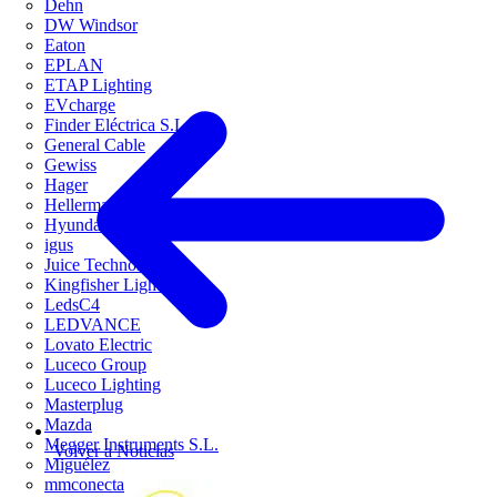
Dehn
DW Windsor
Eaton
EPLAN
ETAP Lighting
EVcharge
Finder Eléctrica S.L.U
General Cable
Gewiss
Hager
HellermannTyton
Hyundai Electric
igus
Juice Technology
Kingfisher Lighting
LedsC4
LEDVANCE
Lovato Electric
Luceco Group
Luceco Lighting
Masterplug
Mazda
Megger Instruments S.L.
Volver a Noticias
Miguélez
mmconecta