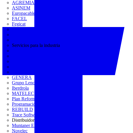
AGREMIA
ASINEM
Europacable
FACEL
Fegicat
FENIE
FENITEL
KNX España
Servicios para la industria
CEDOM
Domo Electra
Domonetio
Ecolum
Efintec
GENERA
Grupo Lenor
Iberdrola
MATELEC
Plan Reforma
Programación Integral
REBUILD
Trace Software
Distribuidor
Muntaner Electro
Novelec