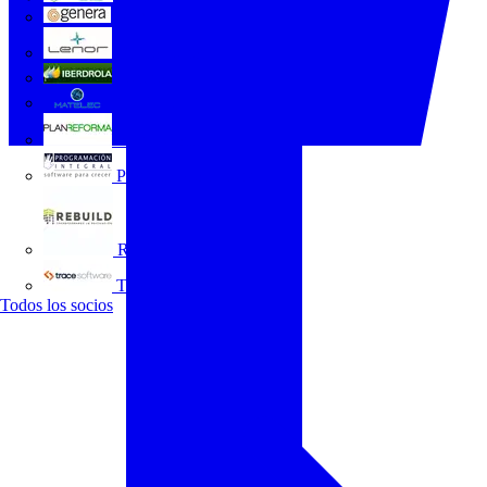
GENERA
Grupo Lenor
Iberdrola
MATELEC
Plan Reforma
Programación Integral
REBUILD
Trace Software
Todos los socios