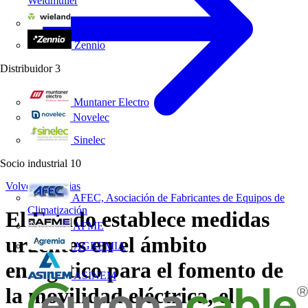
Weidmüller
Wieland Electric
Zennio
Distribuidor
3
Muntaner Electro
Novelec
Sinelec
Socio industrial
10
Volver a Noticias
AFEC, Asociación de Fabricantes de Equipos de
Climatización
El Estado establece medidas
AFME
urgentes en el ámbito
AGREMIA
energético para el fomento de
ASINEM
la movilidad eléctrica, el