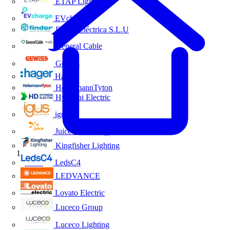
ETAP Lighting
EVcharge
Finder Eléctrica S.L.U
General Cable
Gewiss
Hager
HellermannTyton
Hyundai Electric
igus
Juice Technology
Kingfisher Lighting
Inicio
LedsC4
LEDVANCE
Lovato Electric
Luceco Group
Luceco Lighting