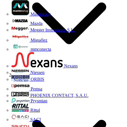
Masterplug
Mazda
Megger Instruments S.L.
Miguélez
mmconecta
Nexans
Niessen
ORBIS
Noticias
Pemsa
PHOENIX CONTACT, S.A.U.
Prysmian
Rittal
SACI