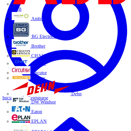
ABB
Ambilamp
BG Electrical
Brother
CHAUVIN ARNOUX
CHINT
Circutor
D-Line
Dehn
Iniciar sesión
Registrarse
DW Windsor
Eaton
EPLAN