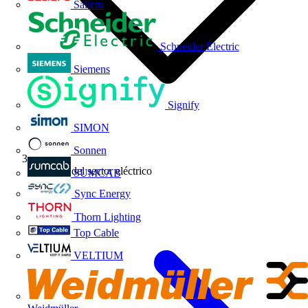
Salicru
Schneider Electric
Siemens
Signify
SIMON
Sonnen
Noticias del sector eléctrico
SUMCAB
Sync Energy
Thorn Lighting
Top Cable
VELTIUM