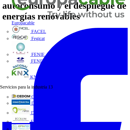
autoconsumo y el despliegue de
energías renovables
Europacable
FACEL
Fegicat
FENIE
FENITEL
KNX España
Servicios para la industria
13
CEDOM
Domo Electra
Domonetio
Ecolum
Efintec