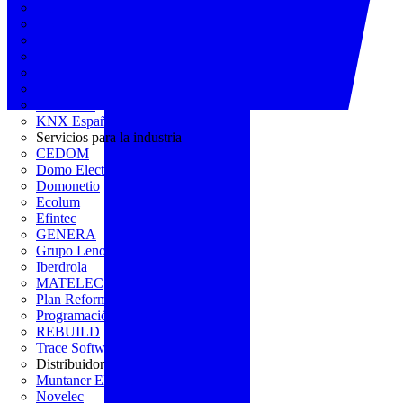
AGREMIA
ASINEM
Europacable
FACEL
Fegicat
FENIE
FENITEL
KNX España
Servicios para la industria
CEDOM
Domo Electra
Domonetio
Ecolum
Efintec
GENERA
Grupo Lenor
Iberdrola
MATELEC
Plan Reforma
Programación Integral
REBUILD
Trace Software
Distribuidor
Muntaner Electro
Novelec