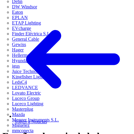
Dehn
DW Windsor
Eaton
EPLAN
ETAP Lighting
EVcharge
Finder Eléctrica S.L.U
General Cable
Gewiss
Hager
HellermannTyton
Hyundai Electric
igus
Juice Technology
Kingfisher Lighting
LedsC4
LEDVANCE
Lovato Electric
Luceco Group
Luceco Lighting
Masterplug
Mazda
Megger Instruments S.L.
Volver a Noticias
Miguélez
mmconecta